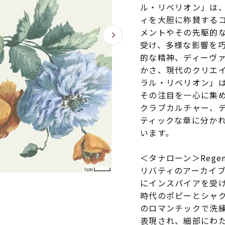
ル・リベリオン」は
ィを大胆に称賛する
メントやその先駆的
受け、多様な影響を
的な精神、ディーヴ
かさ、現代のクリエ
ラル・リベリオン」
その注目を一心に集
クラブカルチャー、
ティックな章に分か
います。
＜タナローン＞Regenc
リバティのアーカイ
にインスパイアを受
時代のポピーとシャ
のロマンチックで洗
表現され、細部にわ