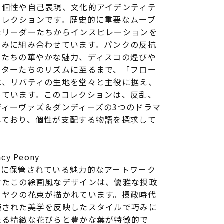
、個性や自己表現、文化的アイデンティテ
コレクションです。歴史的に重要なムーブ
なリーダーたちからインスピレーションを
巧みに組み合わせています。パンクの反抗
ァたちの華やかな魅力、ディスコの煌びや
イターたちのリズムに至るまで、「フロー
は、リバティの生地を堂々と主役に据え、
めています。このコレクションは、反乱、
ディーヴァズ＆ダンディーズの3つのドラマ
れており、個性が支配する物語を探求して
y Peony
ブに保管されている魅力的なアートワーク
けたこの絵画風なデザインは、優雅な摂政
クヤクの花束が描かれています。摂政時代
練された美学を反映したスタイルで巧みに
たる精緻な花びらと豊かな葉が特徴的で