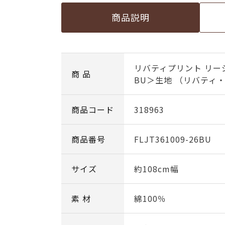
商品説明
リバティプリント リー
商 品
BU＞生地 （リバティ・
商品コード
318963
商品番号
FLJT361009-26BU
サイズ
約108cm幅
素 材
綿100％