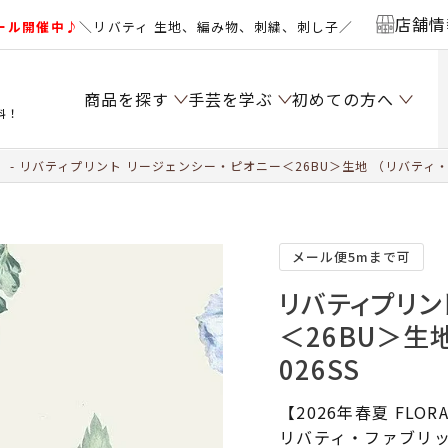
店舗情
ール開催中♪
＼リバティ 生地、編み物、刺繍、刺し子／
商品を探す
手芸を学ぶ
初めての方へ
料！
）
リバティプリント リージェンシー・ピオニー＜26BU＞生地 （リバティ・
メール便5mまで可
リバティプリン
＜26BU＞生地
026SS
【2026年春夏 FLORA
リバティ・ファブリッ