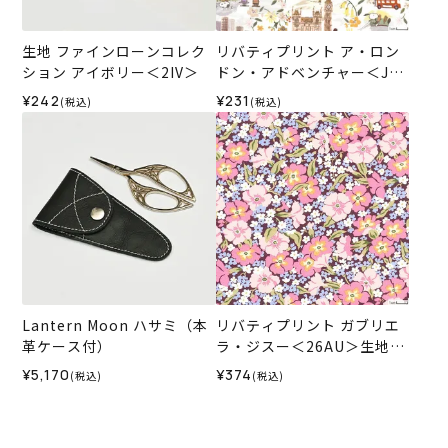
生地 ファインローンコレク
リバティプリント ア・ロン
ション アイボリー＜2IV＞
ドン・アドベンチャー＜J24
D＞生地 （リバティ・ファ
¥242
¥231
(税込)
(税込)
ブリックス）2024SS
Lantern Moon ハサミ（本
リバティプリント ガブリエ
革ケース付）
ラ・ジスー＜26AU＞生地
（リバティ・ファブリック
¥5,170
¥374
(税込)
(税込)
ス）2026SS