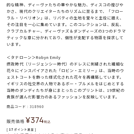
的な精神、ディーヴァたちの華やかな魅力、ディスコの煌びや
かさ、現代のクリエイターたちのリズムに至るまで、「フロー
ラル・リベリオン」は、リバティの生地を堂々と主役に据え、
その注目を一心に集めています。このコレクションは、反乱、
クラブカルチャー、ディーヴァズ＆ダンディーズの3つのドラマ
ティックな章に分かれており、個性が支配する物語を探求して
います。
＜タナローン＞Robyn Emily
摂政時代（リージェンシー時代）のドレスに刺繍された繊細な
花々にインスパイアされた「ロビン・エミリー」は、当時のウ
ェストコートを飾った様式化された花々を再構築しています。
イギリスの社交界の人物であるボー・ブルメルをはじめとする
当時のダンディたちが身にまとったこのプリントは、19世紀の
貴族が選んだ影響力のあるファッションを反映しています。
商品コード
318960
¥
374
販売価格
税込
[
17
ポイント進呈 ]