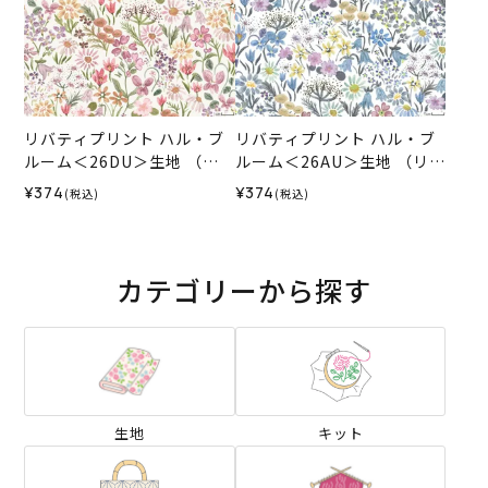
リバティプリント ハル・ブ
リバティプリント ハル・ブ
ルーム＜26DU＞生地 （リ
ルーム＜26AU＞生地 （リバ
バティ・ファブリックス）2
ティ・ファブリックス）202
¥374
¥374
(税込)
(税込)
026SS
6SS
カテゴリーから探す
生地
キット