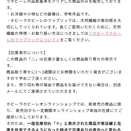
ラホビーレの品質基準をクリアした商品のみを販売しておりま
す。
・お洋服や小物などの画像は、参考作品です。
・ホビーラホビーレのファブリックは、天然繊維の素材感を大
切にしてつくられています。長くご愛用いただくために、天然
繊維の特徴・お取り扱い方法につきましては
＜ホビーラホビー
レのファブリックについて＞
をご覧ください。
【在庫表示について】
この商品の「△」は在庫少量もしくは商品取り寄せの表示で
す。
商品取り寄せに1～2週間ほどお時間をいただく場合がございま
すので予めご了承ください。
また、売り切れ等の理由で商品をお届けできない場合は、別途
メールにてご連絡させていただきます。
ホビーラホビーレオンラインショップでは、新発売の商品に限
り、 発売日から一定期間オンラインショップ単独の在庫にてご
提供いたしております。
そのため、
一度在庫切れ「×」と表示された商品が実店舗と在
庫を共有できるようになった時点で在庫ありの表示へと変わる