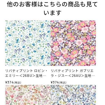
他のお客様はこちらの商品も見て
います
リバティプリント ロビン・
リバティプリント ガブリエ
エミリー＜26BU＞生地
ラ・ジスー＜26AU＞生地
（リバティ・ファブリック
（リバティ・ファブリック
¥374
¥374
(税込)
(税込)
ス）2026SS
ス）2026SS