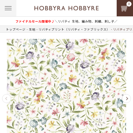
0
ファイナルセール開催中♪
＼リバティ 生地、編み物、刺繍、刺し子／
トップページ
生地
リバティプリント（リバティ・ファブリックス）
リバティプリン