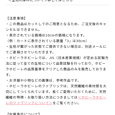
【注意事項】
・この商品はカットしてのご用意となるため、ご注文後のキャ
ンセルはできません。
・表示されている価格は10cmの価格になります。
（例：カートに表示されている数量「3」は30cm）
・生地が繋がった状態でご提供できない場合は、別途メールに
てご連絡させていただきます。
・ホビーラホビーレでは、JIS（日本産業規格）が定める試験方
法に従って全ての生地について品質試験を行っており、ホビー
ラホビーレの品質基準をクリアした商品のみを販売しておりま
す。
・お洋服や小物などの画像は、参考作品です。
・ホビーラホビーレのファブリックは、天然繊維の素材感を大
切にしてつくられています。長くご愛用いただくために、天然
繊維の特徴・お取り扱い方法につきましては
＜ホビーラホビー
レのファブリックについて＞
をご覧ください。
【在庫表示について】