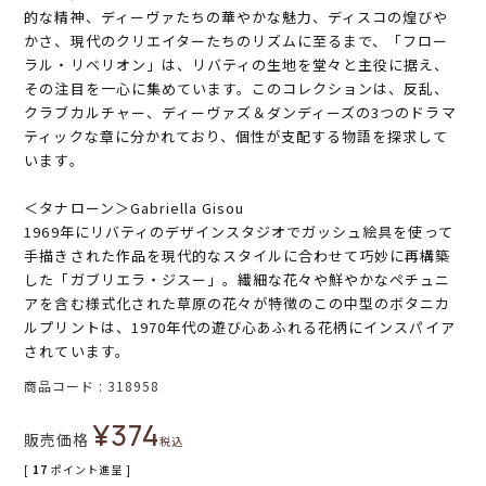
的な精神、ディーヴァたちの華やかな魅力、ディスコの煌びや
かさ、現代のクリエイターたちのリズムに至るまで、「フロー
ラル・リベリオン」は、リバティの生地を堂々と主役に据え、
その注目を一心に集めています。このコレクションは、反乱、
クラブカルチャー、ディーヴァズ＆ダンディーズの3つのドラマ
ティックな章に分かれており、個性が支配する物語を探求して
います。
＜タナローン＞Gabriella Gisou
1969年にリバティのデザインスタジオでガッシュ絵具を使って
手描きされた作品を現代的なスタイルに合わせて巧妙に再構築
した「ガブリエラ・ジスー」。繊細な花々や鮮やかなペチュニ
アを含む様式化された草原の花々が特徴のこの中型のボタニカ
ルプリントは、1970年代の遊び心あふれる花柄にインスパイア
されています。
商品コード
318958
¥
374
販売価格
税込
[
17
ポイント進呈 ]