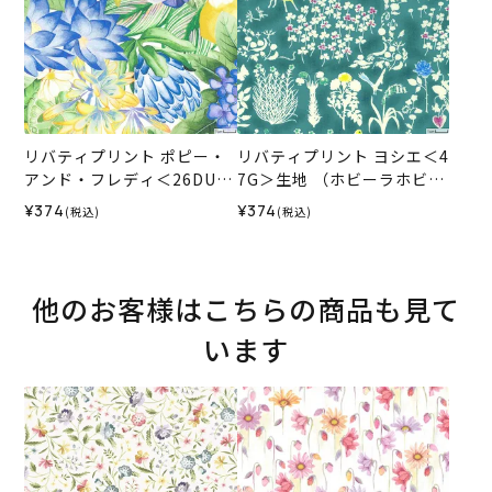
リバティプリント ポピー・
リバティプリント ヨシエ＜4
アンド・フレディ＜26DU＞
7G＞生地 （ホビーラホビー
生地 （リバティ・ファブリ
レオリジナル）2025AW
¥374
¥374
(税込)
(税込)
ックス）2026SS
他のお客様はこちらの商品も見て
います