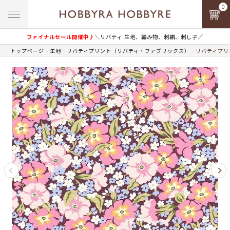
0
ファイナルセール開催中♪
＼リバティ 生地、編み物、刺繍、刺し子／
トップページ
生地
リバティプリント（リバティ・ファブリックス）
リバティプリン