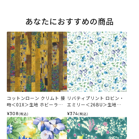
あなたにおすすめの商品
コットンローン クリムト 接
リバティプリント ロビン・
吻＜01X＞生地 ホビーラホ
エミリー＜26BU＞生地
ビーレデザインコレクショ
（リバティ・ファブリック
¥308
¥374
(税込)
(税込)
ン
ス）2026SS