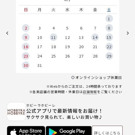
土
日
月
火
水
木
金
土
5
1
2
2
3
4
5
6
7
8
9
9
10
11
12
13
14
15
6
16
17
18
19
20
21
22
23
24
25
26
27
28
29
30
31
オンラインショップ休業日
※Webからのご注文は、24時間承っております
※各実店舗の営業時間・休業日は
店舗情報
をご覧ください
ホビーラホビーレ
公式アプリで最新情報をお届け！
サクサク見られて、楽しいお買い物♪
詳しくはこちら