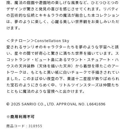
険、魔法の庭園や遊園地の楽しげな風景など、ひとつひとつの
デザインが驚きと発見の喜びを感じさせてくれます。リバティ
の芸術的な伝統とキキ＆ララの魔法が融合した本コレクション
は、夢のように楽しく、心躍る美しい世界観をお楽しみいただ
けます。
＜タナローン＞Constellation Sky
愛されるサンリオのキャラクターたちを夢のような宇宙へと誘
い、星々の間で好奇心と驚きに満ちた世界を描いています。ス
コットランド・ビュート島にあるマウント・スチュアート・ハ
ウスの天井装飾（天体を描いた天井）から着想を得たこのアー
トワークは、もともと黒い紙に白いチョークで手描きされてい
ました。このまばゆい夜空の下、黄道十二星座が散りばめられ
た宝石のようにきらめく中、リトルツインスターズは仲間たち
とともに魔法のような冒険へと出かけます。
© 2025 SANRIO CO., LTD. APPROVAL NO. L6641696
※商用利用不可
商品コード
318955