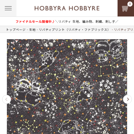
0
ファイナルセール開催中♪
＼リバティ 生地、編み物、刺繍、刺し子／
トップページ
生地
リバティプリント（リバティ・ファブリックス）
リバティプリン