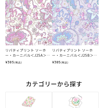
AW
リバティプリント ソーホ
リバティプリント ソーホ
ー・カーニバル＜J25A＞生
ー・カーニバル＜J25B＞生
地 （リバティ・ファブリッ
地 （リバティ・ファブリッ
¥385
¥385
(税込)
(税込)
クス）2025AW
クス）2025AW
カテゴリーから探す