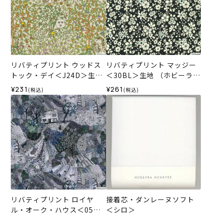
リバティプリント ウッドス
リバティプリント マッジー
トック・デイ＜J24D＞生地
＜30BL＞生地 （ホビーラホ
（リバティ・ファブリック
ビーレオリジナル）2025SS
¥231
¥261
(税込)
(税込)
ス）2024SS
リバティプリント ロイヤ
接着芯・ダンレーヌソフト
ル・オーク・ハウス＜05GR
＜シロ＞