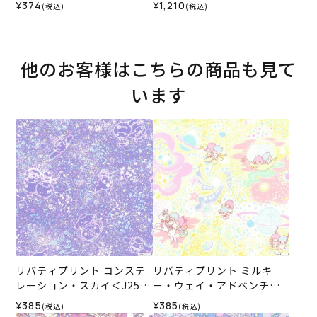
＞生地 （ホビーラホビーレ
¥374
¥1,210
(税込)
(税込)
オリジナル）2026SS
他のお客様はこちらの商品も見て
います
リバティプリント コンステ
リバティプリント ミルキ
レーション・スカイ＜J25A
ー・ウェイ・アドベンチャ
＞生地 （リバティ・ファブ
ー＜J25A＞生地 （リバテ
¥385
¥385
(税込)
(税込)
リックス）2025AW
ィ・ファブリックス）2025