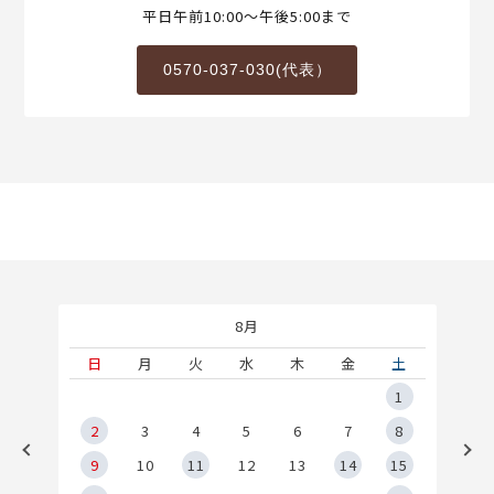
平日午前10:00～午後5:00まで
0570-037-030(代表）
8月
土
日
月
火
水
木
金
土
5
1
2
2
3
4
5
6
7
8
9
9
10
11
12
13
14
15