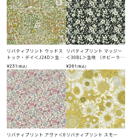
リバティプリント ウッドス
リバティプリント マッジー
トック・デイ＜J24D＞生地
＜30BL＞生地 （ホビーラホ
（リバティ・ファブリック
ビーレオリジナル）2025SS
¥231
¥261
(税込)
(税込)
ス）2024SS
リバティプリント アヴァ＜0
リバティプリント スモー