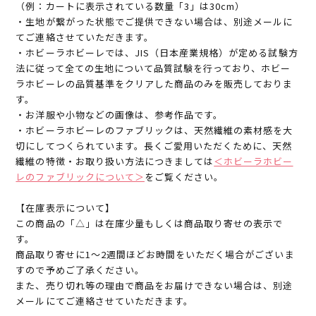
（例：カートに表示されている数量「3」は30cm）
・生地が繋がった状態でご提供できない場合は、別途メールに
てご連絡させていただきます。
・ホビーラホビーレでは、JIS（日本産業規格）が定める試験方
法に従って全ての生地について品質試験を行っており、ホビー
ラホビーレの品質基準をクリアした商品のみを販売しておりま
す。
・お洋服や小物などの画像は、参考作品です。
・ホビーラホビーレのファブリックは、天然繊維の素材感を大
切にしてつくられています。長くご愛用いただくために、天然
繊維の特徴・お取り扱い方法につきましては
＜ホビーラホビー
レのファブリックについて＞
をご覧ください。
【在庫表示について】
この商品の「△」は在庫少量もしくは商品取り寄せの表示で
す。
商品取り寄せに1～2週間ほどお時間をいただく場合がございま
すので予めご了承ください。
また、売り切れ等の理由で商品をお届けできない場合は、別途
メールにてご連絡させていただきます。