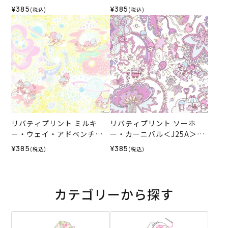
地 （リバティ・ファブリッ
＞生地 （リバティ・ファブ
¥385
¥385
(税込)
(税込)
クス）2025AW
リックス）2025AW
リバティプリント ミルキ
リバティプリント ソーホ
ー・ウェイ・アドベンチャ
ー・カーニバル＜J25A＞生
ー＜J25A＞生地 （リバテ
地 （リバティ・ファブリッ
¥385
¥385
(税込)
(税込)
ィ・ファブリックス）2025
クス）2025AW
AW
カテゴリーから探す