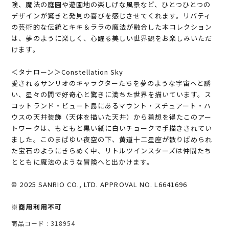
険、魔法の庭園や遊園地の楽しげな風景など、ひとつひとつの
デザインが驚きと発見の喜びを感じさせてくれます。リバティ
の芸術的な伝統とキキ＆ララの魔法が融合した本コレクション
は、夢のように楽しく、心躍る美しい世界観をお楽しみいただ
けます。
＜タナローン＞Constellation Sky
愛されるサンリオのキャラクターたちを夢のような宇宙へと誘
い、星々の間で好奇心と驚きに満ちた世界を描いています。ス
コットランド・ビュート島にあるマウント・スチュアート・ハ
ウスの天井装飾（天体を描いた天井）から着想を得たこのアー
トワークは、もともと黒い紙に白いチョークで手描きされてい
ました。このまばゆい夜空の下、黄道十二星座が散りばめられ
た宝石のようにきらめく中、リトルツインスターズは仲間たち
とともに魔法のような冒険へと出かけます。
© 2025 SANRIO CO., LTD. APPROVAL NO. L6641696
※商用利用不可
商品コード
318954