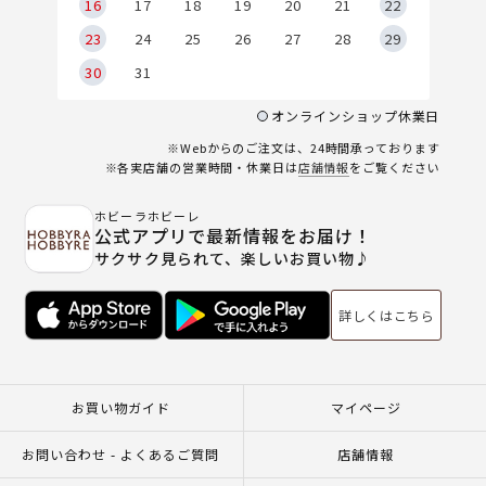
6
16
17
18
19
20
21
22
23
24
25
26
27
28
29
30
31
オンラインショップ休業日
※Webからのご注文は、24時間承っております
※各実店舗の営業時間・休業日は
店舗情報
をご覧ください
ホビーラホビーレ
公式アプリで最新情報をお届け！
サクサク見られて、楽しいお買い物♪
詳しくはこちら
お買い物ガイド
マイページ
お問い合わせ - よくあるご質問
店舗情報