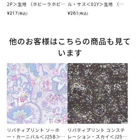
2P＞生地 （ホビーラホビー
ル・サス＜01Y＞生地 （ホ
レオリジナル）2024AW
ビーラホビーレオリジナ
¥217
¥261
(税込)
(税込)
ル）2025SS
他のお客様はこちらの商品も見て
います
リバティプリント ソーホ
リバティプリント コンステ
ー・カーニバル＜J25B＞生
レーション・スカイ＜J25B