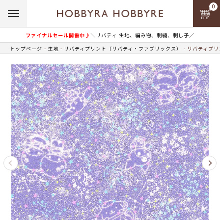
0
ファイナルセール開催中♪
＼リバティ 生地、編み物、刺繍、刺し子／
トップページ
生地
リバティプリント（リバティ・ファブリックス）
リバティプリン