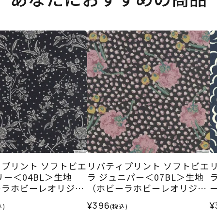
プリント ソフトビエ
リバティプリント ソフトビエ
リー＜04BL＞生地
ラ ジュニパー＜07BL＞生地
ーラホビーレオリジナ
（ホビーラホビーレオリジナ
5AW
ル）2025AW
2
¥396
¥
込)
(税込)