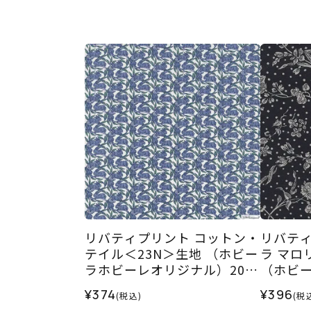
リバティプリント コットン・
リバティ
テイル＜23N＞生地 （ホビー
ラ マロ
ラホビーレオリジナル）2026
（ホビ
ES
ル）202
¥374
¥396
(税込)
(税