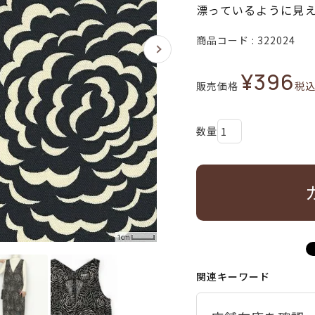
漂っているように見
商品コード
322024
¥
396
販売価格
税
関連キーワード