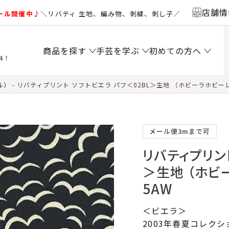
店舗情
ール開催中♪
＼リバティ 生地、編み物、刺繍、刺し子／
商品を探す
手芸を学ぶ
初めての方へ
料！
ル）
リバティプリント ソフトビエラ パフ＜02BL＞生地 （ホビーラホビーレ
メール便3mまで可
リバティプリント
＞生地 （ホビ
5AW
＜ビエラ＞
2003年春夏コレク