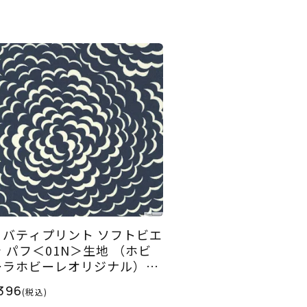
リバティプリント ソフトビエ
ラ パフ＜01N＞生地 （ホビ
ーラホビーレオリジナル）20
5AW
396
(税込)