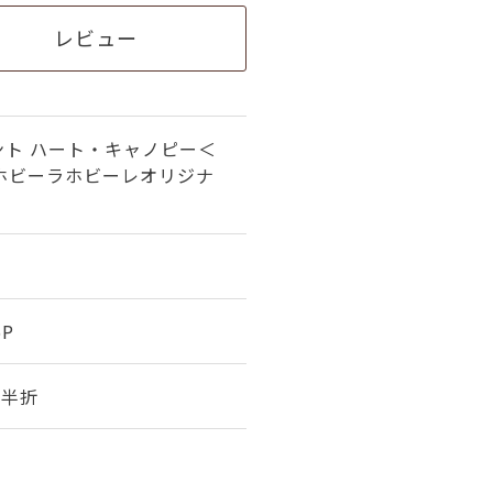
レビュー
ント ハート・キャノピー＜
（ホビーラホビーレオリジナ
6P
幅 半折