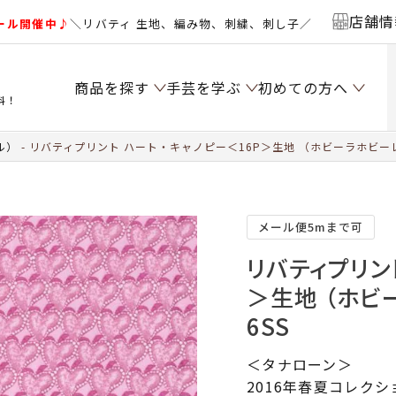
店舗情
ール開催中♪
＼リバティ 生地、編み物、刺繍、刺し子／
商品を探す
手芸を学ぶ
初めての方へ
料！
ル）
リバティプリント ハート・キャノピー＜16P＞生地 （ホビーラホビーレ
メール便5mまで可
リバティプリン
＞生地 （ホビ
6SS
＜タナローン＞
2016年春夏コレク