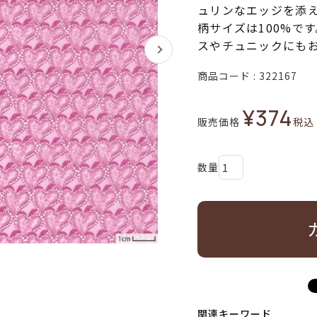
ュリンなエッジを添
柄サイズは100%で
スやチュニックにも
商品コード
322167
¥
374
販売価格
税込
関連キーワード