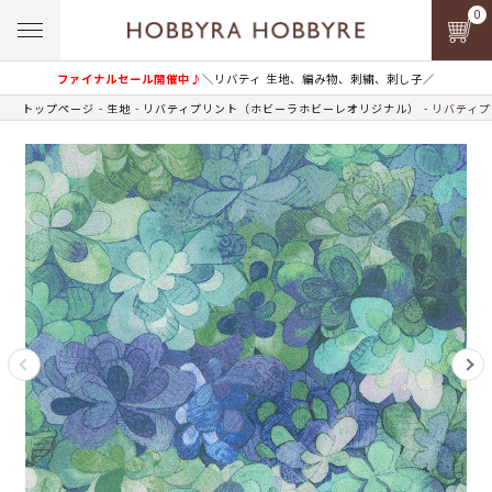
0
ファイナルセール開催中♪
＼リバティ 生地、編み物、刺繍、刺し子／
トップページ
生地
リバティプリント（ホビーラホビーレオリジナル）
リバティプ