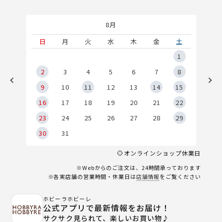
8月
土
日
月
火
水
木
金
土
5
1
2
2
3
4
5
6
7
8
9
9
10
11
12
13
14
15
6
16
17
18
19
20
21
22
23
24
25
26
27
28
29
30
31
オンラインショップ休業日
※Webからのご注文は、24時間承っております
※各実店舗の営業時間・休業日は
店舗情報
をご覧ください
ホビーラホビーレ
公式アプリで最新情報をお届け！
サクサク見られて、楽しいお買い物♪