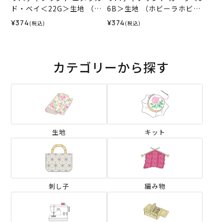
ド・ベイ＜22G＞生地 （ホ
6B＞生地 （ホビーラホビー
ビーラホビーレオリジナ
レオリジナル）2025AW
¥374
¥374
(税込)
(税込)
ル）2026SS
カテゴリーから探す
生地
キット
刺し子
編み物