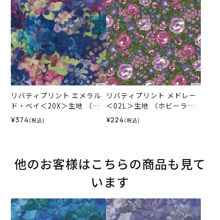
リバティプリント エメラル
リバティプリント メドレー
ド・ベイ＜20X＞生地 （ホ
＜02L＞生地 （ホビーラホ
ビーラホビーレオリジナ
ビーレオリジナル）2025ES
¥374
¥224
(税込)
(税込)
ル）2026SS
他のお客様はこちらの商品も見て
います