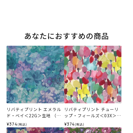
あなたにおすすめの商品
リバティプリント エメラル
リバティプリント チューリ
ド・ベイ＜22G＞生地 （ホ
ップ・フィールズ＜03X＞生
ビーラホビーレオリジナ
地 （ホビーラホビーレオリ
¥374
¥374
(税込)
(税込)
ル）2026SS
ジナル）2026SS