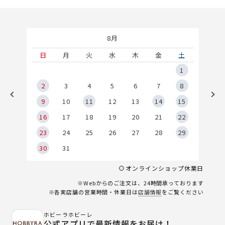
8月
土
日
月
火
水
木
金
土
5
1
2
2
3
4
5
6
7
8
9
9
10
11
12
13
14
15
6
16
17
18
19
20
21
22
23
24
25
26
27
28
29
30
31
オンラインショップ休業日
※Webからのご注文は、24時間承っております
※各実店舗の営業時間・休業日は
店舗情報
をご覧ください
ホビーラホビーレ
公式アプリで最新情報をお届け！