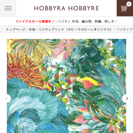
0
ファイナルセール開催中♪
＼リバティ 生地、編み物、刺繍、刺し子／
トップページ
生地
リバティプリント（ホビーラホビーレオリジナル）
リバティプ