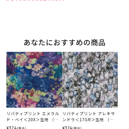
あなたにおすすめの商品
リバティプリント エメラル
リバティプリント アレキサ
ド・ベイ＜20X＞生地 （ホ
ンドラ＜17GR＞生地 （ホ
ビーラホビーレオリジナ
ビーラホビーレオリジナ
¥374
¥374
(税込)
(税込)