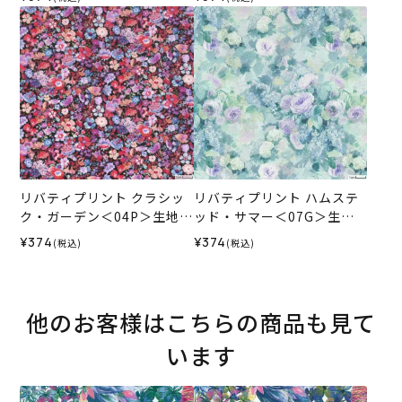
ル）2026SS
ル）2026SS
リバティプリント クラシッ
リバティプリント ハムステ
ク・ガーデン＜04P＞生地
ッド・サマー＜07G＞生地
（ホビーラホビーレオリジ
（ホビーラホビーレオリジ
¥374
¥374
(税込)
(税込)
ナル）2026SS
ナル）2025SS
他のお客様はこちらの商品も見て
います