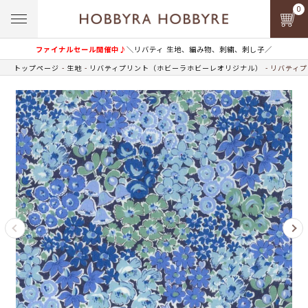
0
ファイナルセール開催中♪
＼リバティ 生地、編み物、刺繍、刺し子／
トップページ
生地
リバティプリント（ホビーラホビーレオリジナル）
リバティプ