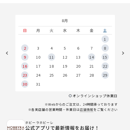
8月
土
日
月
火
水
木
金
土
5
1
2
2
3
4
5
6
7
8
9
9
10
11
12
13
14
15
6
16
17
18
19
20
21
22
23
24
25
26
27
28
29
30
31
オンラインショップ休業日
※Webからのご注文は、24時間承っております
※各実店舗の営業時間・休業日は
店舗情報
をご覧ください
ホビーラホビーレ
公式アプリで最新情報をお届け！