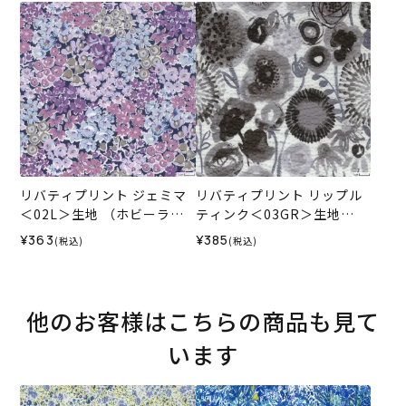
ル）2024SS
リバティプリント ジェミマ
リバティプリント リップル
＜02L＞生地 （ホビーラホ
ティンク＜03GR＞生地
ビーレオリジナル）2024SS
（ホビーラホビーレオリジ
¥363
¥385
(税込)
(税込)
ナル）2024SS
他のお客様はこちらの商品も見て
います