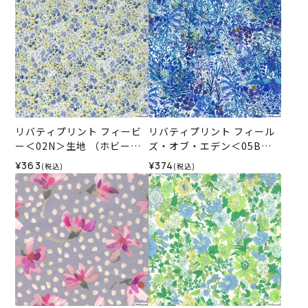
リバティプリント フィービ
リバティプリント フィール
ー＜02N＞生地 （ホビーラ
ズ・オブ・エデン＜05B＞
ホビーレオリジナル）2024
生地 （ホビーラホビーレオ
¥363
¥374
(税込)
(税込)
SS
リジナル）2025SS