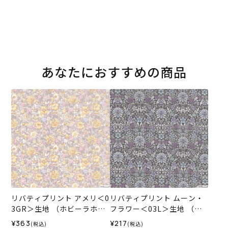
あなたにおすすめの商品
リバティプリント アメリ＜0
リバティプリント ムーン・
3GR＞生地 （ホビーラホビ
フラワー＜03L＞生地 （ホ
ーレオリジナル）2024SS
ビーラホビーレオリジナ
¥363
¥217
(税込)
(税込)