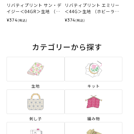
リバティプリント サン・デ
リバティプリント エミリー
イジー＜04GR＞生地 （ホ
＜44G＞生地 （ホビーラホ
ビーラホビーレオリジナ
ビーレオリジナル）2025SS
¥374
¥374
(税込)
(税込)
ル）2025SS
カテゴリーから探す
生地
キット
刺し子
編み物