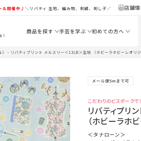
店舗情
ール開催中♪
＼リバティ 生地、編み物、刺繍、刺し子／
商品を探す
手芸を学ぶ
初めての方へ
料！
ル）
リバティプリント メルスリー＜13LB＞生地 （ホビーラホビーレオリジナ
メール便5mまで可
こだわりのビスポークで
リバティプリン
（ホビーラホビ
＜タナローン＞