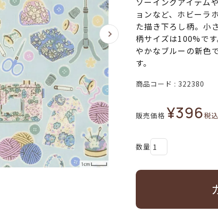
ソーイングアイテム
ョンなど、ホビーラ
た描き下ろし柄。小
柄サイズは100%で
やかなブルーの新色
す。
商品コード
322380
¥
396
販売価格
税