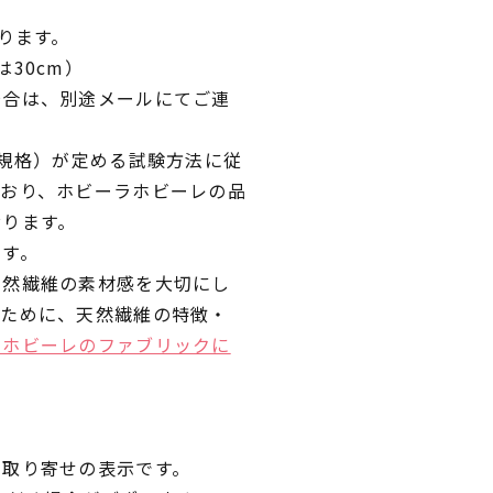
ります。
30cm）
場合は、別途メールにてご連
業規格）が定める試験方法に従
ており、ホビーラホビーレの品
おります。
です。
天然繊維の素材感を大切にし
くために、天然繊維の特徴・
ラホビーレのファブリックに
品取り寄せの表示です。