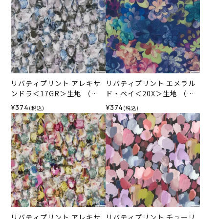
リバティプリント アレキサ
リバティプリント エメラル
ンドラ＜17GR＞生地 （ホ
ド・ベイ＜20X＞生地 （ホ
ビーラホビーレオリジナ
ビーラホビーレオリジナ
¥374
¥374
(税込)
(税込)
ル）2026SS
ル）2026SS
リバティプリント アレキサ
リバティプリント チューリ