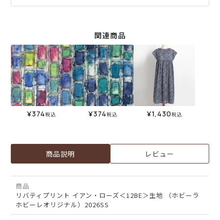
関連商品
¥
374
¥
374
¥
1,430
税込
税込
税込
商品説明
レビュー
商品
リバティプリント イアン・ローズ＜12BE＞生地 （ホビーラ
ホビーレオリジナル）2026SS