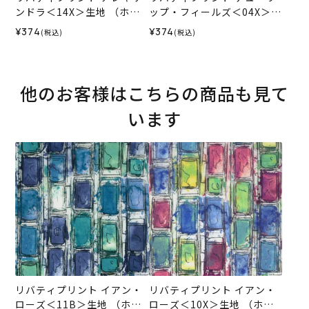
ンドラ＜14X＞生地 （ホビ
ップ・フィールズ＜04X＞生
ーラホビーレオリジナル）2
地 （ホビーラホビーレオリ
¥374
¥374
(税込)
(税込)
026SS
ジナル）2026SS
他のお客様はこちらの商品も見て
います
リバティプリント イアン・
リバティプリント イアン・
ローズ＜11B＞生地 （ホビ
ローズ＜10X＞生地 （ホビ