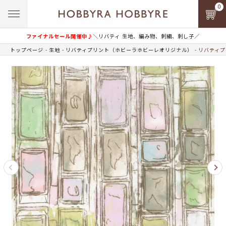
0
ファイナルセール開催中♪
＼リバティ 生地、編み物、刺繍、刺し子／
トップページ
生地
リバティプリント（ホビーラホビーレオリジナル）
リバティプ