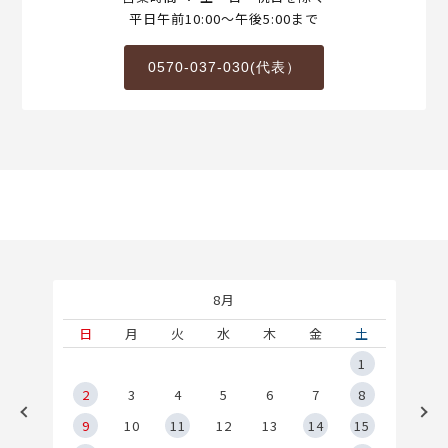
平日午前10:00～午後5:00まで
0570-037-030(代表）
8月
土
日
月
火
水
木
金
土
5
1
2
2
3
4
5
6
7
8
9
9
10
11
12
13
14
15