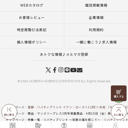
WEBカタログ
雑誌掲載情報
お客様レビュー
企業情報
特定商取引法表記
利用規約
個人情報ポリシー
一緒に働こう♪求人情報
おトクな情報♪メルマガ登録
© 2026 HOBBYRA HOBBYRE CORPORATION ALL Rights Reserved
リリヤン
フェア
トップページ
登録
リバティプリント イアン・ローズ＜12BE＞生地 （ホビーラホビ
トップページ
商品
マンスリープレス3月号掲載商品
4月10日（金）発売の新商品
前に戻る
上に戻る
トップページ
特集一覧
リバティプリント ～初夏の風を感じて～
リバティプリント
トップページ
生地
新商品 生地一覧
リバティプリント イアン・ローズ＜12BE＞生