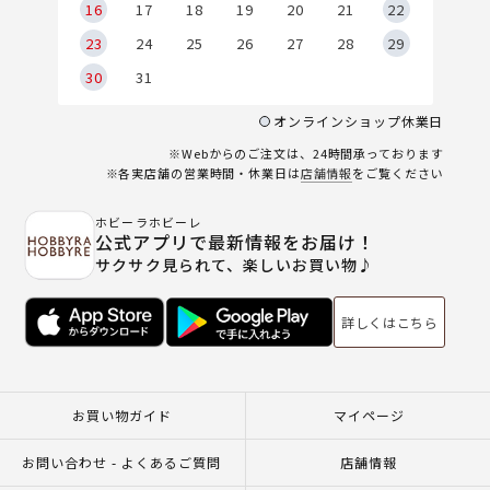
6
16
17
18
19
20
21
22
23
24
25
26
27
28
29
30
31
オンラインショップ休業日
※Webからのご注文は、24時間承っております
※各実店舗の営業時間・休業日は
店舗情報
をご覧ください
ホビーラホビーレ
公式アプリで最新情報をお届け！
サクサク見られて、楽しいお買い物♪
詳しくはこちら
お買い物ガイド
マイページ
お問い合わせ - よくあるご質問
店舗情報