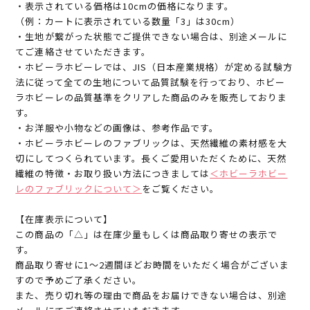
・表示されている価格は10cmの価格になります。
（例：カートに表示されている数量「3」は30cm）
・生地が繋がった状態でご提供できない場合は、別途メールに
てご連絡させていただきます。
・ホビーラホビーレでは、JIS（日本産業規格）が定める試験方
法に従って全ての生地について品質試験を行っており、ホビー
ラホビーレの品質基準をクリアした商品のみを販売しておりま
す。
・お洋服や小物などの画像は、参考作品です。
・ホビーラホビーレのファブリックは、天然繊維の素材感を大
切にしてつくられています。長くご愛用いただくために、天然
繊維の特徴・お取り扱い方法につきましては
＜ホビーラホビー
レのファブリックについて＞
をご覧ください。
【在庫表示について】
この商品の「△」は在庫少量もしくは商品取り寄せの表示で
す。
商品取り寄せに1～2週間ほどお時間をいただく場合がございま
すので予めご了承ください。
また、売り切れ等の理由で商品をお届けできない場合は、別途