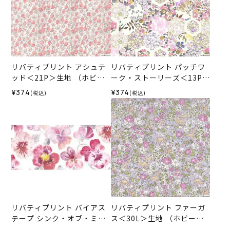
リバティプリント アシュテ
リバティプリント パッチワ
ッド＜21P＞生地 （ホビー
ーク・ストーリーズ＜13P＞
ラホビーレオリジナル）202
生地 （ホビーラホビーレオ
¥374
¥374
(税込)
(税込)
6SS
リジナル）2026SS
リバティプリント バイアス
リバティプリント ファーガ
テープ シンク・オブ・ミー
ス＜30L＞生地 （ホビーラ
＜15P＞
ホビーレオリジナル）2026