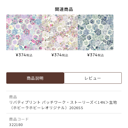
関連商品
¥
374
¥
374
¥
374
税込
税込
税込
商品説明
レビュー
商品
リバティプリント パッチワーク・ストーリーズ＜14N＞生地
（ホビーラホビーレオリジナル）2026SS
商品コード
322180