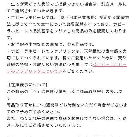
・生地が繋がった状態でご提供できない場合は、別途メールに
てご連絡させていただきます。
・ホビーラホビーレでは、JIS（日本産業規格）が定める試験方
法に従って全ての生地について品質試験を行っており、ホビー
ラホビーレの品質基準をクリアした商品のみを販売しておりま
す。
・お洋服や小物などの画像は、参考作品です。
・ホビーラホビーレのファブリックは、天然繊維の素材感を大
切にしてつくられています。長くご愛用いただくために、天然
繊維の特徴・お取り扱い方法につきましては
＜ホビーラホビー
レのファブリックについて＞
をご覧ください。
【在庫表示について】
この商品の「△」は在庫少量もしくは商品取り寄せの表示で
す。
商品取り寄せに1～2週間ほどお時間をいただく場合がございま
すので予めご了承ください。
また、売り切れ等の理由で商品をお届けできない場合は、別途
メールにてご連絡させていただきます。