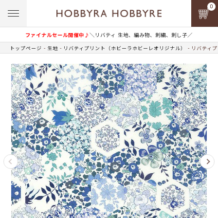
0
ファイナルセール開催中♪
＼リバティ 生地、編み物、刺繍、刺し子／
トップページ
生地
リバティプリント（ホビーラホビーレオリジナル）
リバティプ