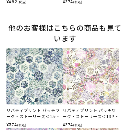
¥462
¥374
(税込)
(税込)
SS
他のお客様はこちらの商品も見て
います
リバティプリント パッチワ
リバティプリント パッチワ
ーク・ストーリーズ＜15GR
ーク・ストーリーズ＜13P＞
＞生地 （ホビーラホビーレ
生地 （ホビーラホビーレオ
¥374
¥374
(税込)
(税込)
オリジナル）2026SS
リジナル）2026SS