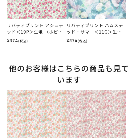
リバティプリント アシュテ
リバティプリント ハムステ
ッド＜19P＞生地 （ホビー
ッド・サマー＜11G＞生地
ラホビーレオリジナル）202
（ホビーラホビーレオリジ
¥374
¥374
(税込)
(税込)
6SS
ナル）2026SS
他のお客様はこちらの商品も見て
います