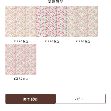
関連商品
¥
374
¥
374
¥
374
税込
税込
税込
¥
374
税込
商品説明
レビュー