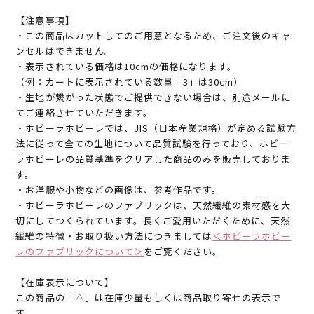
【注意事項】
・この商品はカットしてのご用意となるため、ご注文後のキャ
ンセルはできません。
・表示されている価格は10cmの価格になります。
（例：カートに表示されている数量「3」は30cm）
・生地が繋がった状態でご提供できない場合は、別途メールに
てご連絡させていただきます。
・ホビーラホビーレでは、JIS（日本産業規格）が定める試験方
法に従って全ての生地について品質試験を行っており、ホビー
ラホビーレの品質基準をクリアした商品のみを販売しておりま
す。
・お洋服や小物などの画像は、参考作品です。
・ホビーラホビーレのファブリックは、天然繊維の素材感を大
切にしてつくられています。長くご愛用いただくために、天然
繊維の特徴・お取り扱い方法につきましては
＜ホビーラホビー
レのファブリックについて＞
をご覧ください。
【在庫表示について】
この商品の「△」は在庫少量もしくは商品取り寄せの表示で
す。