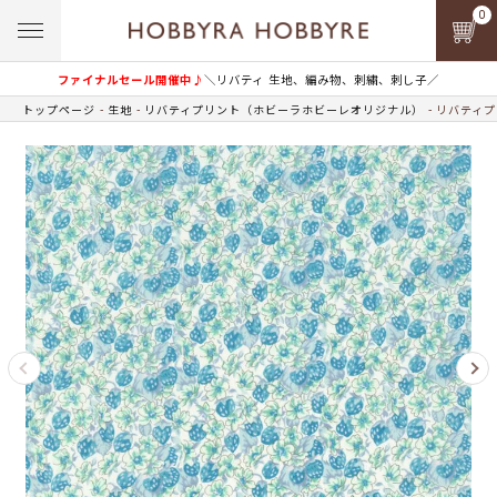
0
ファイナルセール開催中♪
＼リバティ 生地、編み物、刺繍、刺し子／
トップページ
生地
リバティプリント（ホビーラホビーレオリジナル）
リバティプ