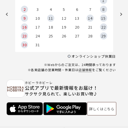
5
1
2
2
3
4
5
6
7
8
9
9
10
11
12
13
14
15
6
16
17
18
19
20
21
22
23
24
25
26
27
28
29
30
31
オンラインショップ休業日
※Webからのご注文は、24時間承っております
※各実店舗の営業時間・休業日は
店舗情報
をご覧ください
ホビーラホビーレ
公式アプリで最新情報をお届け！
サクサク見られて、楽しいお買い物♪
詳しくはこちら