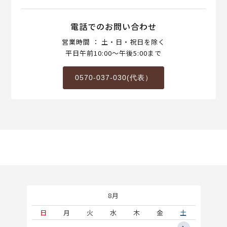
電話でのお問い合わせ
営業時間 ： 土・日・祝日を除く
平日午前10:00～午後5:00まで
0570-037-030(代表）
8月
土
日
月
火
水
木
金
土