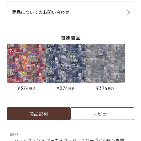
商品についてのお問い合わせ
関連商品
¥
374
¥
374
¥
374
税込
税込
税込
商品説明
レビュー
商品
リバティプリント アーカイブ・パッチワーク＜04P＞生地