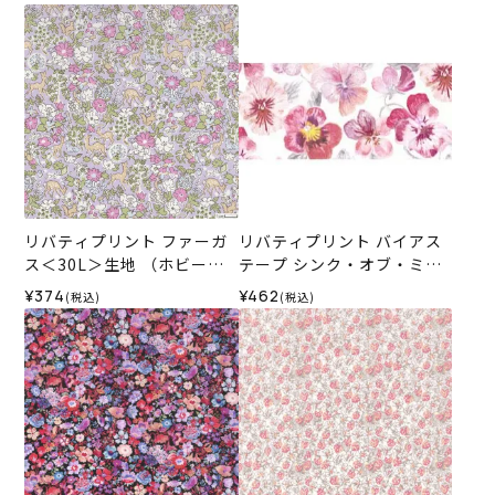
リバティプリント ファーガ
リバティプリント バイアス
ス＜30L＞生地 （ホビーラ
テープ シンク・オブ・ミー
ホビーレオリジナル）2026
＜15P＞
¥374
¥462
(税込)
(税込)
SS