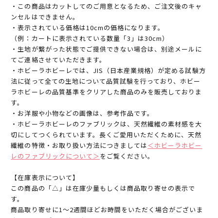
・この商品はカットしてのご用意となるため、ご注文後のキャ
ンセルはできません。
・表示されている価格は10cmの価格になります。
（例：カートに表示されている数量「3」は30cm）
・生地が繋がった状態でご提供できない場合は、別途メールに
てご連絡させていただきます。
・ホビーラホビーレでは、JIS（日本産業規格）が定める試験方
法に従って全ての生地について品質試験を行っており、ホビー
ラホビーレの品質基準をクリアした商品のみを販売しておりま
す。
・お洋服や小物などの画像は、参考作品です。
・ホビーラホビーレのファブリックは、天然繊維の素材感を大
切にしてつくられています。長くご愛用いただくために、天然
繊維の特徴・お取り扱い方法につきましては
＜ホビーラホビー
レのファブリックについて＞
をご覧ください。
【在庫表示について】
この商品の「△」は在庫少量もしくは商品取り寄せの表示で
す。
商品取り寄せに1～2週間ほどお時間をいただく場合がございま