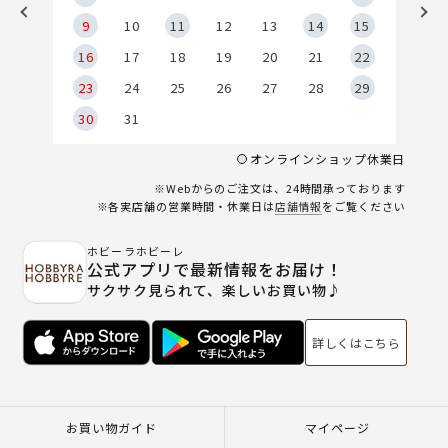
9
9
10
11
12
13
14
15
6
16
17
18
19
20
21
22
23
24
25
26
27
28
29
30
31
オンラインショップ休業日
※Webからのご注文は、24時間承っております
※各実店舗の営業時間・休業日は
店舗情報
をご覧ください
ホビーラホビーレ
公式アプリで最新情報をお届け！
サクサク見られて、楽しいお買い物♪
詳しくはこちら
お買い物ガイド
マイページ