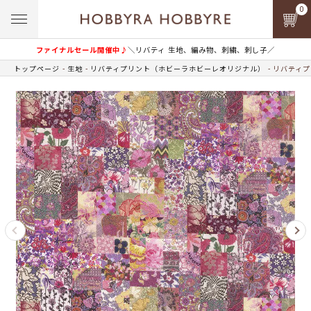
0
ファイナルセール開催中♪
＼リバティ 生地、編み物、刺繍、刺し子／
トップページ
生地
リバティプリント（ホビーラホビーレオリジナル）
リバティプ