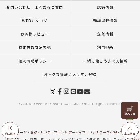
お問い合わせ - よくあるご質問
店舗情報
WEBカタログ
雑誌掲載情報
お客様レビュー
企業情報
特定商取引法表記
利用規約
個人情報ポリシー
一緒に働こう♪求人情報
おトクな情報♪メルマガ登録
© 2026 HOBBYRA HOBBYRE CORPORATION ALL Rights Reserved
リリヤン
フェア
トップページ
登録
リバティプリント アーカイブ・パッチワーク＜04P＞生地 （ホビ
前に戻る
上に戻る
トップページ
特集一覧
リバティプリント ～ずっと好きな、私のリバティ～
リバテ