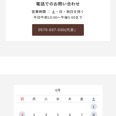
電話でのお問い合わせ
営業時間 ： 土・日・祝日を除く
平日午前10:00～午後5:00まで
0570-037-030(代表）
8月
土
日
月
火
水
木
金
土
5
1
2
2
3
4
5
6
7
8