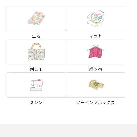
生地
キット
刺し子
編み物
ミシン
ソーイングボックス