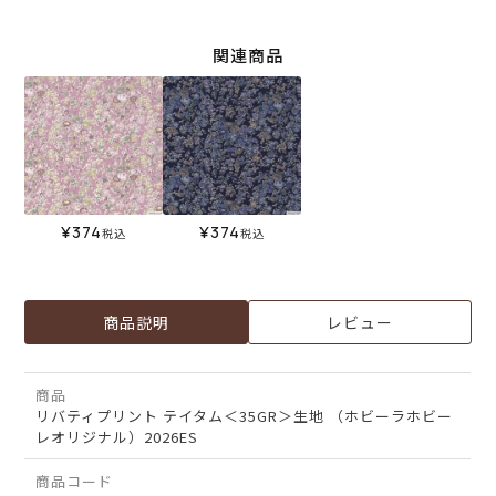
関連商品
¥
374
¥
374
税込
税込
商品説明
レビュー
商品
リバティプリント テイタム＜35GR＞生地 （ホビーラホビー
レオリジナル）2026ES
商品コード