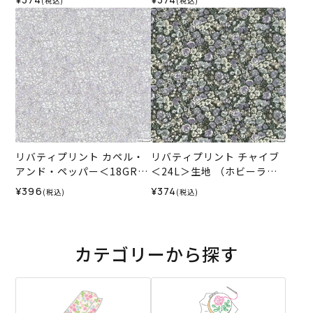
(税込)
(税込)
リバティプリント カペル・
リバティプリント チャイブ
アンド・ペッパー＜18GR＞
＜24L＞生地 （ホビーラホ
生地 （ホビーラホビーレオ
ビーレオリジナル）2026ES
¥396
¥374
(税込)
(税込)
リジナル）2026SS
カテゴリーから探す