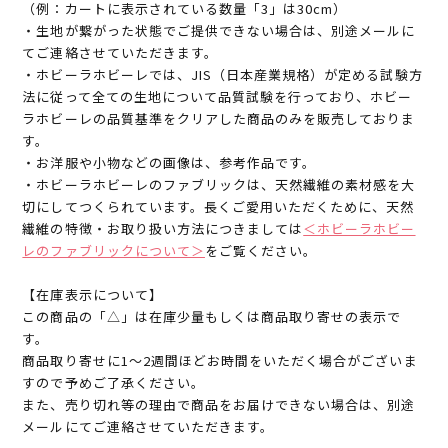
（例：カートに表示されている数量「3」は30cm）
・生地が繋がった状態でご提供できない場合は、別途メールに
てご連絡させていただきます。
・ホビーラホビーレでは、JIS（日本産業規格）が定める試験方
法に従って全ての生地について品質試験を行っており、ホビー
ラホビーレの品質基準をクリアした商品のみを販売しておりま
す。
・お洋服や小物などの画像は、参考作品です。
・ホビーラホビーレのファブリックは、天然繊維の素材感を大
切にしてつくられています。長くご愛用いただくために、天然
繊維の特徴・お取り扱い方法につきましては
＜ホビーラホビー
レのファブリックについて＞
をご覧ください。
【在庫表示について】
この商品の「△」は在庫少量もしくは商品取り寄せの表示で
す。
商品取り寄せに1～2週間ほどお時間をいただく場合がございま
すので予めご了承ください。
また、売り切れ等の理由で商品をお届けできない場合は、別途
メールにてご連絡させていただきます。