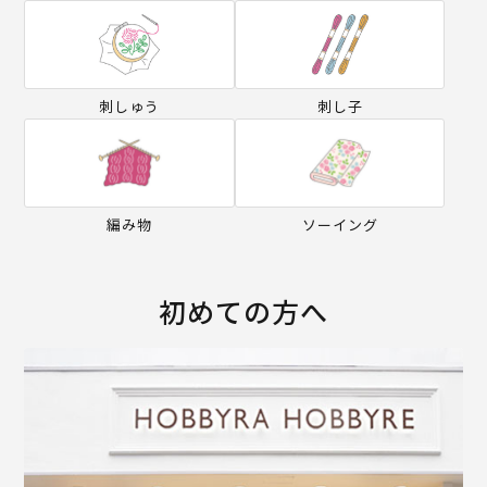
刺しゅう
刺し子
編み物
ソーイング
初めての方へ