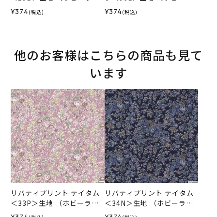
ビーレオリジナル）2026A
ホビーレオリジナル）2026
¥374
¥374
(税込)
(税込)
W
SS
他のお客様はこちらの商品も見て
います
リバティプリント テイタム
リバティプリント テイタム
＜33P＞生地 （ホビーラホ
＜34N＞生地 （ホビーラホ
ビーレオリジナル）2026ES
ビーレオリジナル）2026ES
¥374
¥374