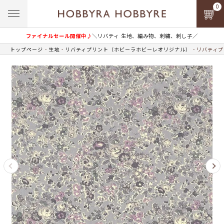
0
ファイナルセール開催中♪
＼リバティ 生地、編み物、刺繍、刺し子／
トップページ
生地
リバティプリント（ホビーラホビーレオリジナル）
リバティプ