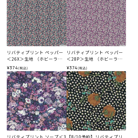
リバティプリント ペッパー
リバティプリント ペッパー
＜26X＞生地 （ホビーラホ
＜28P＞生地 （ホビーラホ
ビーレオリジナル）2025A
ビーレオリジナル）2025A
¥374
¥374
(税込)
(税込)
W
W
リバティプリント ソープ＜3
【8/10予約】リバティプリ