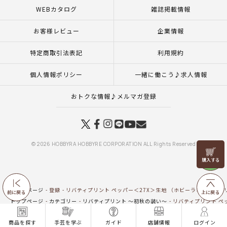
WEBカタログ
雑誌掲載情報
お客様レビュー
企業情報
特定商取引法表記
利用規約
個人情報ポリシー
一緒に働こう♪求人情報
おトクな情報♪メルマガ登録
© 2026 HOBBYRA HOBBYRE CORPORATION ALL Rights Reserved
リリヤン
フェア
トップページ
登録
リバティプリント ペッパー＜27X＞生地 （ホビーラホビーレオリ
前に戻る
上に戻る
トップページ
カテゴリー
リバティプリント ～初秋の装い～
リバティプリント ペッ
トップページ
生地
新商品 生地一覧
リバティプリント ペッパー＜27X＞生地 （ホ
商品を探す
手芸を学ぶ
ガイド
店舗情報
ログイン
トップページ
生地
リバティプリント（ホビーラホビーレオリジナル）
リバティプ