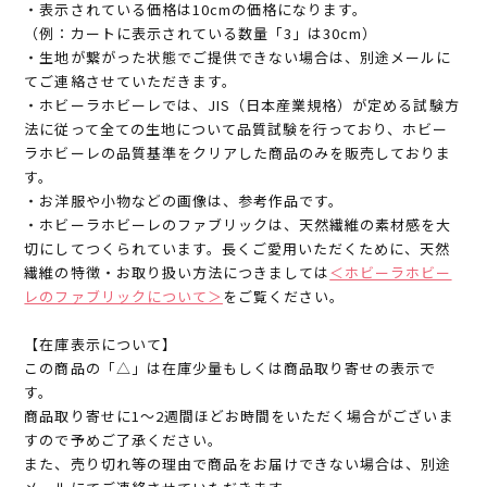
・表示されている価格は10cmの価格になります。
（例：カートに表示されている数量「3」は30cm）
・生地が繋がった状態でご提供できない場合は、別途メールに
てご連絡させていただきます。
・ホビーラホビーレでは、JIS（日本産業規格）が定める試験方
法に従って全ての生地について品質試験を行っており、ホビー
ラホビーレの品質基準をクリアした商品のみを販売しておりま
す。
・お洋服や小物などの画像は、参考作品です。
・ホビーラホビーレのファブリックは、天然繊維の素材感を大
切にしてつくられています。長くご愛用いただくために、天然
繊維の特徴・お取り扱い方法につきましては
＜ホビーラホビー
レのファブリックについて＞
をご覧ください。
【在庫表示について】
この商品の「△」は在庫少量もしくは商品取り寄せの表示で
す。
商品取り寄せに1～2週間ほどお時間をいただく場合がございま
すので予めご了承ください。
また、売り切れ等の理由で商品をお届けできない場合は、別途