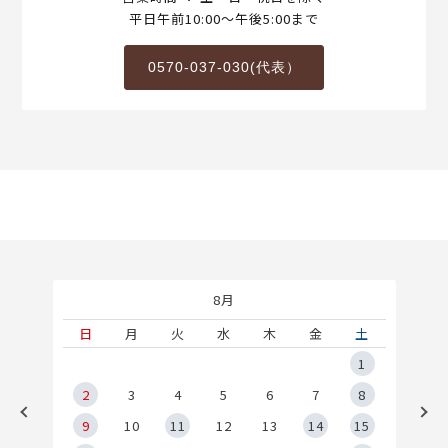
平日午前10:00～午後5:00まで
0570-037-030(代表）
8月
土
日
月
火
水
木
金
土
5
1
2
2
3
4
5
6
7
8
9
9
10
11
12
13
14
15