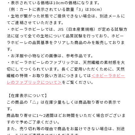
・表示されている価格は10cmの価格になります。
（例：カートに表示されている数量「3」は30cm）
・生地が繋がった状態でご提供できない場合は、別途メールに
てご連絡させていただきます。
・ホビーラホビーレでは、JIS（日本産業規格）が定める試験方
法に従って全ての生地について品質試験を行っており、ホビー
ラホビーレの品質基準をクリアした商品のみを販売しておりま
す。
・お洋服や小物などの画像は、参考作品です。
・ホビーラホビーレのファブリックは、天然繊維の素材感を大
切にしてつくられています。長くご愛用いただくために、天然
繊維の特徴・お取り扱い方法につきましては
＜ホビーラホビー
レのファブリックについて＞
をご覧ください。
【在庫表示について】
この商品の「△」は在庫少量もしくは商品取り寄せの表示で
す。
商品取り寄せに1～2週間ほどお時間をいただく場合がございま
すので予めご了承ください。
また、売り切れ等の理由で商品をお届けできない場合は、別途