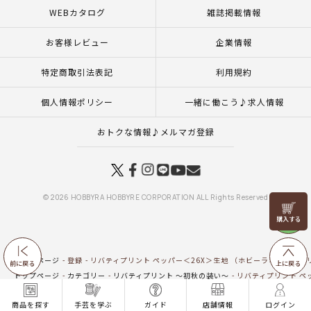
WEBカタログ
雑誌掲載情報
お客様レビュー
企業情報
特定商取引法表記
利用規約
個人情報ポリシー
一緒に働こう♪求人情報
おトクな情報♪メルマガ登録
© 2026 HOBBYRA HOBBYRE CORPORATION ALL Rights Reserved
リリヤン
フェア
トップページ
登録
リバティプリント ペッパー＜26X＞生地 （ホビーラホビーレオリ
前に戻る
上に戻る
トップページ
カテゴリー
リバティプリント ～初秋の装い～
リバティプリント ペッ
トップページ
生地
新商品 生地一覧
リバティプリント ペッパー＜26X＞生地 （ホ
商品を探す
手芸を学ぶ
ガイド
店舗情報
ログイン
トップページ
生地
リバティプリント（ホビーラホビーレオリジナル）
リバティプ