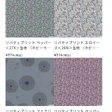
リバティプリント ペッパー
リバティプリント エロイー
＜27X＞生地 （ホビーラホ
ズ＜26N＞生地 （ホビーラ
ビーレオリジナル）2025A
ホビーレオリジナル）2025
¥374
¥374
(税込)
(税込)
W
AW
リバティプリント フェアリ
リバティプリント ペッパー