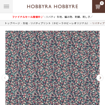
0
ファイナルセール開催中♪
＼リバティ 生地、編み物、刺繍、刺し子／
トップページ
生地
リバティプリント（ホビーラホビーレオリジナル）
リバティプ