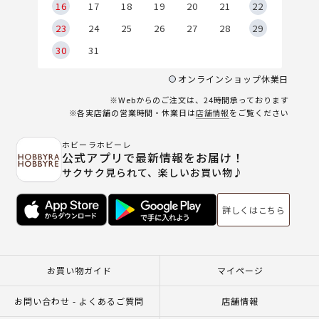
6
16
17
18
19
20
21
22
23
24
25
26
27
28
29
30
31
オンラインショップ休業日
※Webからのご注文は、24時間承っております
※各実店舗の営業時間・休業日は
店舗情報
をご覧ください
ホビーラホビーレ
公式アプリで最新情報をお届け！
サクサク見られて、楽しいお買い物♪
詳しくはこちら
お買い物ガイド
マイページ
お問い合わせ - よくあるご質問
店舗情報