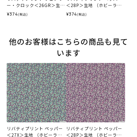
ー・クロック＜26GR＞生地
＜28P＞生地 （ホビーラホ
（ホビーラホビーレオリジ
ビーレオリジナル）2025A
¥374
¥374
(税込)
(税込)
ナル）2025AW
W
他のお客様はこちらの商品も見て
います
リバティプリント ペッパー
リバティプリント ペッパー
＜27X＞生地 （ホビーラホ
＜28P＞生地 （ホビーラホ