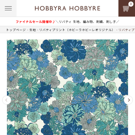
0
ファイナルセール開催中♪
＼リバティ 生地、編み物、刺繍、刺し子／
トップページ
生地
リバティプリント（ホビーラホビーレオリジナル）
リバティプ