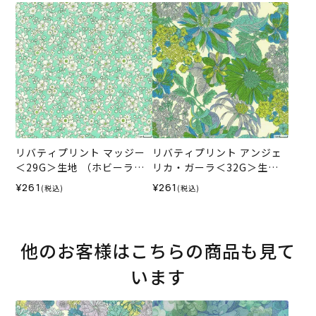
SS
リバティプリント マッジー
リバティプリント アンジェ
＜29G＞生地 （ホビーラホ
リカ・ガーラ＜32G＞生地
ビーレオリジナル）2025SS
（ホビーラホビーレオリジ
¥261
¥261
(税込)
(税込)
ナル）2025SS
他のお客様はこちらの商品も見て
います