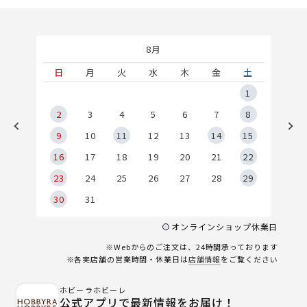
8月
土
日
月
火
水
木
金
土
5
1
2
2
3
4
5
6
7
8
9
9
10
11
12
13
14
15
6
16
17
18
19
20
21
22
23
24
25
26
27
28
29
30
31
オンラインショップ休業日
※Webからのご注文は、24時間承っております
※各実店舗の営業時間・休業日は
店舗情報
をご覧ください
ホビーラホビーレ
公式アプリで最新情報をお届け！