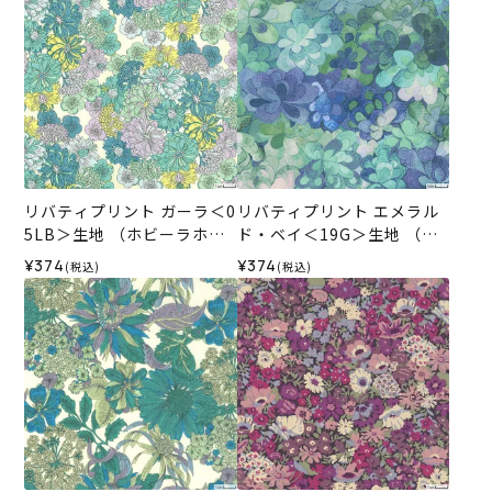
リバティプリント ガーラ＜0
リバティプリント エメラル
5LB＞生地 （ホビーラホビ
ド・ベイ＜19G＞生地 （ホ
ーレオリジナル）2025AW
ビーラホビーレオリジナ
¥374
¥374
(税込)
(税込)
ル）2025AW