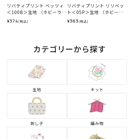
リバティプリント ベッツィ
リバティプリント リリベッ
＜100B＞生地 （ホビーラホ
ト＜05P＞生地 （ホビーラ
ビーレオリジナル）2026SS
ホビーレオリジナル）2024
¥374
¥363
(税込)
(税込)
SS
カテゴリーから探す
生地
キット
刺し子
編み物