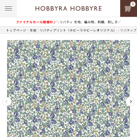
0
ファイナルセール開催中♪
＼リバティ 生地、編み物、刺繍、刺し子／
トップページ
生地
リバティプリント（ホビーラホビーレオリジナル）
リバティプ