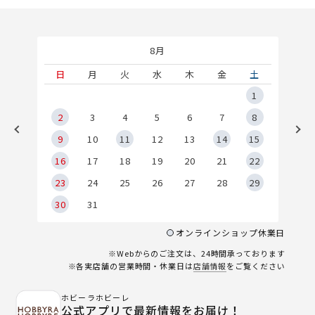
8月
土
日
月
火
水
木
金
土
5
1
2
2
3
4
5
6
7
8
9
9
10
11
12
13
14
15
6
16
17
18
19
20
21
22
23
24
25
26
27
28
29
30
31
オンラインショップ休業日
※Webからのご注文は、24時間承っております
※各実店舗の営業時間・休業日は
店舗情報
をご覧ください
ホビーラホビーレ
公式アプリで最新情報をお届け！