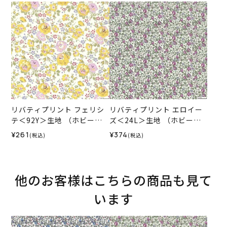
SS
リバティプリント フェリシ
リバティプリント エロイー
テ＜92Y＞生地 （ホビーラ
ズ＜24L＞生地 （ホビーラ
ホビーレオリジナル）2025
ホビーレオリジナル）2025
¥261
¥374
(税込)
(税込)
SS
AW
他のお客様はこちらの商品も見て
います