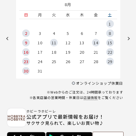
8月
土
日
月
火
水
木
金
土
5
1
2
2
3
4
5
6
7
8
9
9
10
11
12
13
14
15
6
16
17
18
19
20
21
22
23
24
25
26
27
28
29
30
31
オンラインショップ休業日
※Webからのご注文は、24時間承っております
※各実店舗の営業時間・休業日は
店舗情報
をご覧ください
ホビーラホビーレ
公式アプリで最新情報をお届け！
サクサク見られて、楽しいお買い物♪