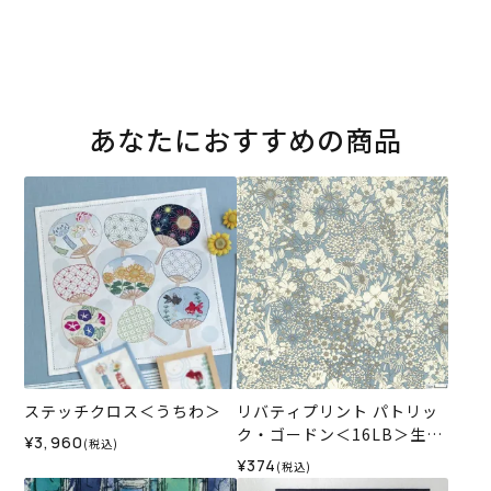
あなたにおすすめの商品
ステッチクロス＜うちわ＞
リバティプリント パトリッ
ク・ゴードン＜16LB＞生地
¥3,960
(税込)
（ホビーラホビーレオリジ
¥374
(税込)
ナル）2026SS