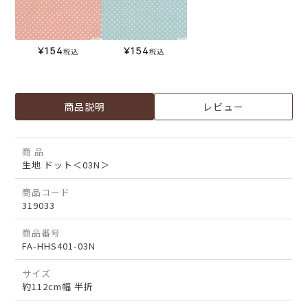
¥
154
¥
154
税込
税込
商品説明
レビュー
商 品
生地 ドット＜03N＞
商品コード
319033
商品番号
FA-HHS401-03N
サイズ
約112cm幅 半折