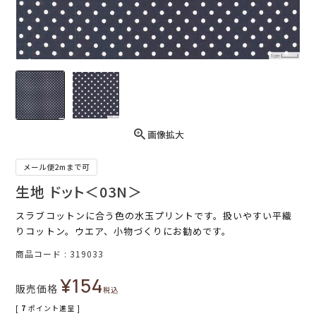
画像拡大
メール便2mまで可
生地 ドット＜03N＞
スラブコットンに合う色の水玉プリントです。扱いやすい平織
りコットン。ウエア、小物づくりにお勧めです。
商品コード
319033
¥
154
販売価格
税込
[
7
ポイント進呈 ]