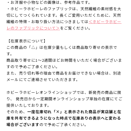
・お洋服や小物などの画像は、参考作品です。
・ホビーラホビーレのファブリックは、天然繊維の素材感を大
切にしてつくられています。長くご愛用いただくために、天然
繊維の特徴・お取り扱い方法につきましては
＜ホビーラホビー
レのファブリックについて＞
をご覧ください。
【在庫表示について】
この商品の「△」は在庫少量もしくは商品取り寄せの表示で
す。
商品取り寄せに1～2週間ほどお時間をいただく場合がございま
すので予めご了承ください。
また、売り切れ等の理由で商品をお届けできない場合は、別途
メールにてご連絡させていただきます。
ホビーラホビーレオンラインショップでは、新発売の商品に限
り、 発売日から一定期間オンラインショップ単独の在庫にてご
提供いたしております。
そのため、
一度在庫切れ「×」と表示された商品が実店舗と在
庫を共有できるようになった時点で在庫ありの表示へと変わる
場合がございます
ので予めご了承ください。