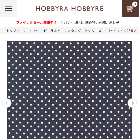
0
ファイナルセール開催中♪
＼リバティ 生地、編み物、刺繍、刺し子／
トップページ
生地
ホビーラホビーレスタンダードシリーズ
生地 ドット＜03N＞