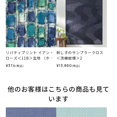
リバティプリント イアン・
刺し子のサンプラークロス
ローズ＜11B＞生地 （ホビ
＜流線紋様＞2
ーラホビーレオリジナル）2
¥374
¥13,860
(税込)
(税込)
026SS
他のお客様はこちらの商品も見て
います