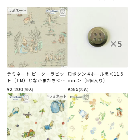
ラミネート ピーターラビッ
貝ボタン 4ホール黒＜11.5
ト（TM）となかまたち＜01
mm＞（5個入り）
BE＞生地 ホビーラホビーレ
¥2,200
¥385
(税込)
(税込)
デザインコレクション