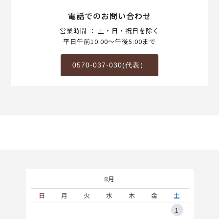
電話でのお問い合わせ
営業時間 ： 土・日・祝日を除く
平日午前10:00～午後5:00まで
0570-037-030(代表）
8月
土
日
月
火
水
木
金
土
5
1