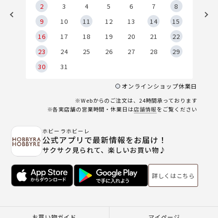
2
2
3
4
5
6
7
8
9
9
10
11
12
13
14
15
6
16
17
18
19
20
21
22
23
24
25
26
27
28
29
30
31
オンラインショップ休業日
※Webからのご注文は、24時間承っております
※各実店舗の営業時間・休業日は
店舗情報
をご覧ください
ホビーラホビーレ
公式アプリで最新情報をお届け！
サクサク見られて、楽しいお買い物♪
詳しくはこちら
お買い物ガイド
マイページ