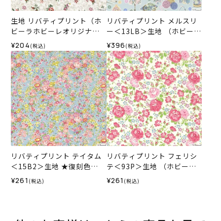
生地 リバティプリント（ホ
リバティプリント メルスリ
ビーラホビーレオリジナ
ー＜13LB＞生地 （ホビーラ
ル）2022SS キアラ＜03IV
ホビーレオリジナル）2026
¥204
¥396
(税込)
(税込)
＞
SS
リバティプリント テイタム
リバティプリント フェリシ
＜15B2＞生地 ★復刻色
テ＜93P＞生地 （ホビーラ
（ホビーラホビーレオリジ
ホビーレオリジナル）2025
¥261
¥261
(税込)
(税込)
ナル）2025SS
SS