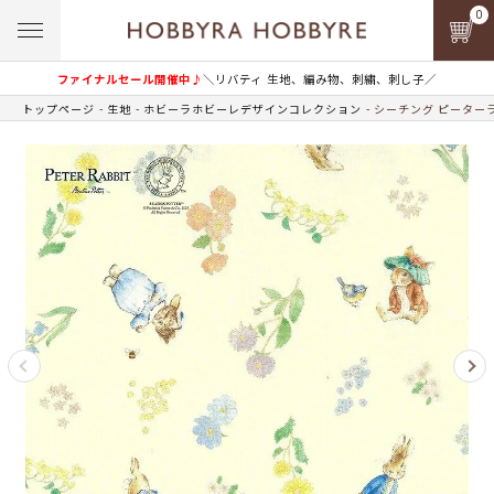
0
ファイナルセール開催中♪
＼リバティ 生地、編み物、刺繍、刺し子／
トップページ
生地
ホビーラホビーレデザインコレクション
シーチング ピーター