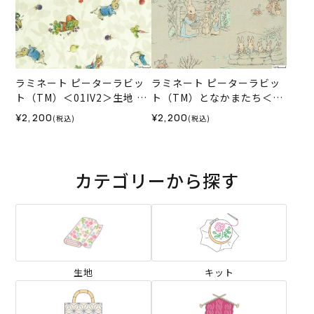
ラミネート ピーターラビッ
ラミネート ピーターラビッ
ト（TM）＜01IV2＞生地 ホ
ト（TM）となかまたち＜01
ビーラホビーレデザインコ
BE＞生地 ホビーラホビーレ
¥2,200
¥2,200
(税込)
(税込)
レクション
デザインコレクション
カテゴリーから探す
生地
キット