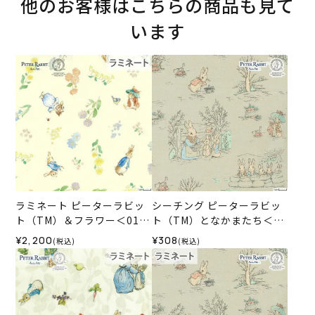
他のお客様はこちらの商品も見て
います
ラミネート ピーターラビッ
シーチング ピーターラビッ
ト（TM）＆フラワー＜01IV
ト（TM）となかまたち＜01
＞生地 ホビーラホビーレデ
BE＞生地 ホビーラホビーレ
¥2,200
¥308
(税込)
(税込)
ザインコレクション
デザインコレクション