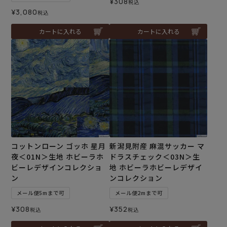
¥
308
税込
¥
3,080
税込
カートに入れる
カートに入れる
コットンローン ゴッホ 星月
新潟見附産 麻混サッカー マ
夜＜01N＞生地 ホビーラホ
ドラスチェック＜03N＞生
ビーレデザインコレクショ
地 ホビーラホビーレデザイ
ン
ンコレクション
メール便5mまで可
メール便2mまで可
¥
308
¥
352
税込
税込