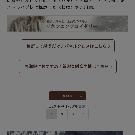
に鮮やかな花々が映える〈ひまわりの園〉、2 つの作品を
ストライプ状に構成した〈接吻〉をご用意。
裁断して縫うだけ♪パネルクロスはこちら
お洋服におすすめ♪新潟見附産生地はこちら
登録順
129
件中
1
-
60
件表示
1
2
3