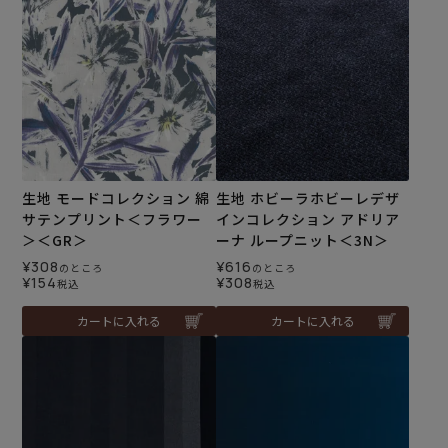
生地 モードコレクション 綿
生地 ホビーラホビーレデザ
サテンプリント＜フラワー
インコレクション アドリア
＞＜GR＞
ーナ ループニット＜3N＞
¥
308
¥
616
のところ
のところ
¥
154
¥
308
税込
税込
カートに入れる
カートに入れる