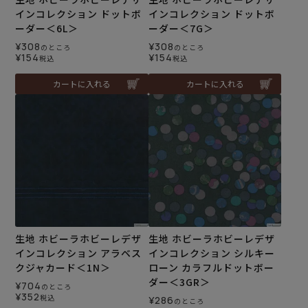
インコレクション ドットボ
インコレクション ドットボ
ーダー＜6L＞
ーダー＜7G＞
¥
308
¥
308
のところ
のところ
¥
154
¥
154
税込
税込
カートに入れる
カートに入れる
生地 ホビーラホビーレデザ
生地 ホビーラホビーレデザ
インコレクション アラベス
インコレクション シルキー
クジャカード＜1N＞
ローン カラフルドットボー
ダー＜3GR＞
¥
704
のところ
¥
352
税込
¥
286
のところ