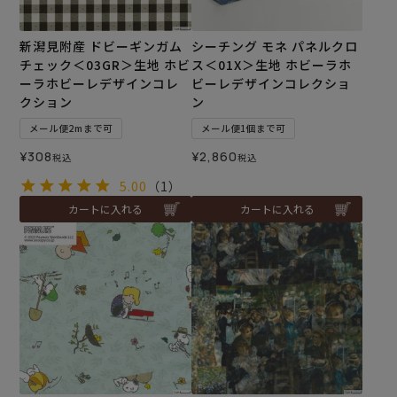
新潟見附産 ドビーギンガム
シーチング モネ パネルクロ
チェック＜03GR＞生地 ホビ
ス＜01X＞生地 ホビーラホ
ーラホビーレデザインコレ
ビーレデザインコレクショ
クション
ン
メール便2mまで可
メール便1個まで可
¥
308
¥
2,860
税込
税込
5.00
（1）
カートに入れる
カートに入れる