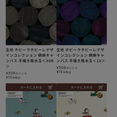
生地 ホビーラホビーレデザ
生地 ホビーラホビーレデザ
インコレクション 綿麻キャ
インコレクション 綿麻キャ
ンバス 手描き風水玉＜3GR
ンバス 手描き風水玉＜1X＞
＞
¥
308
のところ
¥
154
税込
¥
308
のところ
¥
154
税込
カートに入れる
カートに入れる