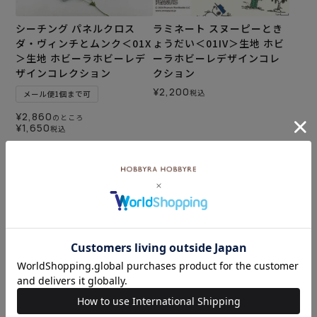
シーチング パネルクロス
ラミネート スヌーピーとき
ダ・ヴィンチとムンク＜01X
ょうだい＜01IV＞生地 ホビ
＞生地 ホビーラホビーレデ
ーラホビーレデザインコレ
ザインコレクション
クション
¥
2,200
税込
メール便1個まで可
¥
2,860
のところ
¥
1,650
税込
カートに入れる
カートに入れる
シーチング スヌーピーとき
コットンローン ルノワール