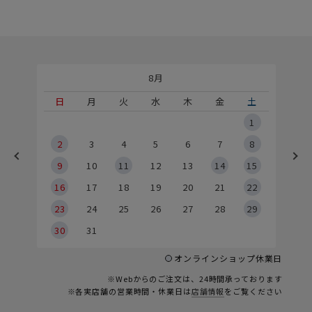
8月
土
日
月
火
水
木
金
土
5
1
2
2
3
4
5
6
7
8
9
9
10
11
12
13
14
15
6
16
17
18
19
20
21
22
23
24
25
26
27
28
29
30
31
オンラインショップ休業日
※Webからのご注文は、24時間承っております
※各実店舗の営業時間・休業日は
店舗情報
をご覧ください