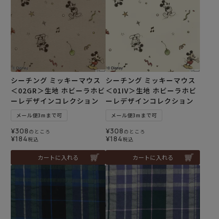
シーチング ミッキーマウス
シーチング ミッキーマウス
＜02GR＞生地 ホビーラホビ
＜01IV＞生地 ホビーラホビ
ーレデザインコレクション
ーレデザインコレクション
メール便3mまで可
メール便3mまで可
¥
308
¥
308
のところ
のところ
¥
184
¥
184
税込
税込
カートに入れる
カートに入れる