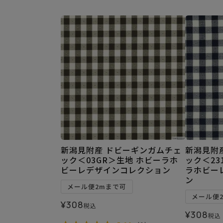
新潟見附産 ドビーギンガムチェ
新潟見附
ック＜03GR＞生地 ホビーラホ
ック＜23
ビーレデザインコレクション
ラホビー
ン
メール便2mまで可
メール便
¥
308
税込
¥
308
税込