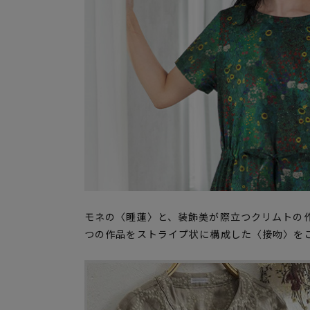
モネの〈睡蓮〉と、装飾美が際立つクリムトの
つの作品をストライプ状に構成した〈接吻〉を