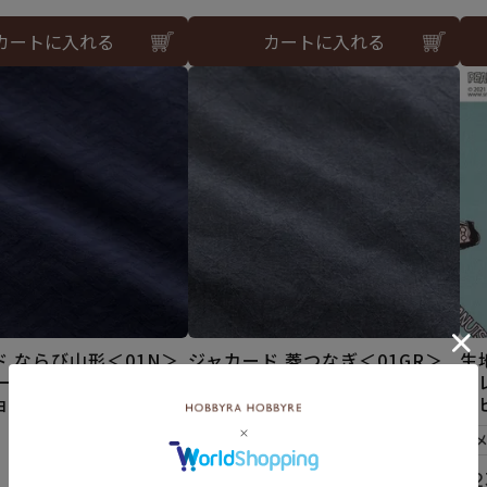
カートに入れる
カートに入れる
 ならび山形＜01N＞
ジャカード 菱つなぎ＜01GR＞
生
ビーラホビーレデザイン
生地 ホビーラホビーレデザイン
コ
ョン
コレクション
ー
¥
363
税込
¥
2