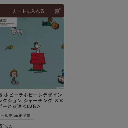
カートに入れる
地 ホビーラホビーレデザイン
レクション シャーチング スヌ
ピーと友達＜02B＞
メール便3mまで可
31
税込