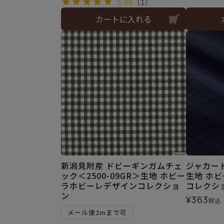
5.00
（1）
カートに入れる
新潟見附産 ドビーギンガムチェ
ジャカード
ック＜2500-09GR＞生地 ホビー
生地 ホ
ラホビーレデザインコレクショ
コレクシ
ン
¥
363
税込
メール便2mまで可