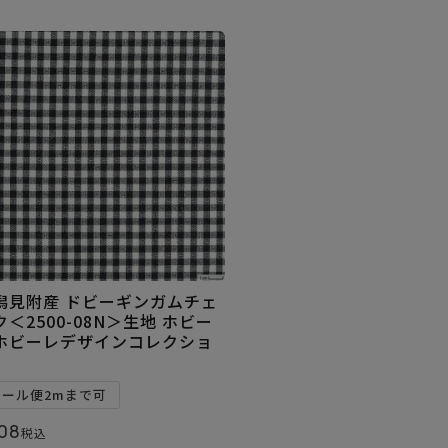
潟見附産 ドビーギンガムチェ
ク＜2500-08N＞生地 ホビー
ホビーレデザインコレクショ
メール便2mまで可
08
税込