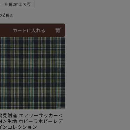
メール便2mまで可
52
税込
カートに入れる
潟見附産 エアリーサッカー＜
2N＞生地 ホビーラホビーレデ
インコレクション