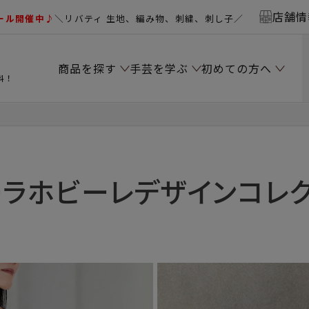
店舗情
ール開催中♪
＼リバティ 生地、編み物、刺繍、刺し子／
商品を探す
手芸を学ぶ
初めての方へ
料！
ラホビーレデザインコレ