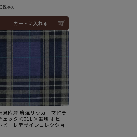
08
税込
カートに入れる
潟見附産 麻混サッカーマドラ
チェック＜01L＞生地 ホビー
ホビーレデザインコレクショ