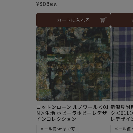
¥
308
税込
カートに入れる
コットンローン ルノワール＜01
新潟見附
N＞生地 ホビーラホビーレデザ
ク＜01L
インコレクション
レデザイ
メール便5mまで可
メール便