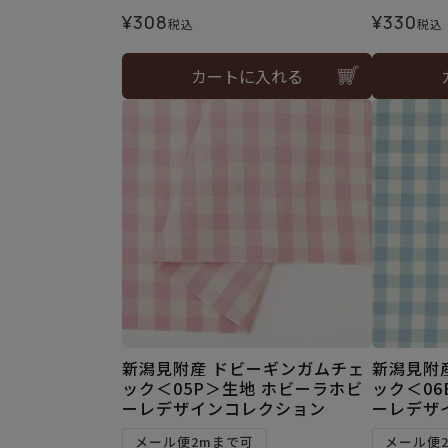
¥
308
¥
330
税込
税込
カートに入れる
新潟見附産 ドビーギンガムチェ
新潟見附
ック＜05P＞生地 ホビーラホビ
ック＜06
ーレデザインコレクション
ーレデザ
メール便2mまで可
メール便