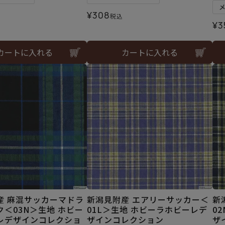
¥
308
税込
¥
3
カートに入れる
カートに入れる
産 麻混サッカーマドラ
新潟見附産 エアリーサッカー＜
新
＜03N＞生地 ホビー
01L＞生地 ホビーラホビーレデ
0
レデザインコレクショ
ザインコレクション
ザ