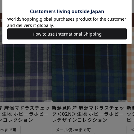
カートに入れる
カートに入れる
産 麻混マドラスチェッ
新潟見附産 麻混マドラスチェッ
新
＞生地 ホビーラホビー
ク＜02N＞生地 ホビーラホビー
ッ
ンコレクション
レデザインコレクション
ビ
2mまで可
メール便2mまで可