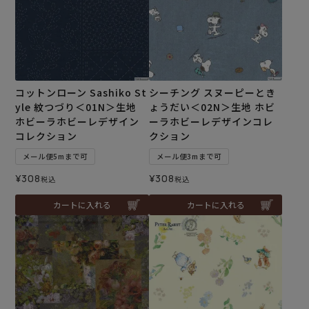
コットンローン Sashiko St
シーチング スヌーピーとき
yle 紋つづり＜01N＞生地
ょうだい＜02N＞生地 ホビ
ホビーラホビーレデザイン
ーラホビーレデザインコレ
コレクション
クション
メール便5mまで可
メール便3mまで可
¥
308
¥
308
税込
税込
カートに入れる
カートに入れる