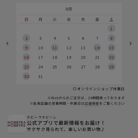
8月
土
日
月
火
水
木
金
土
5
1
2
2
3
4
5
6
7
8
9
9
10
11
12
13
14
15
6
16
17
18
19
20
21
22
23
24
25
26
27
28
29
30
31
オンラインショップ休業日
※Webからのご注文は、24時間承っております
※各実店舗の営業時間・休業日は
店舗情報
をご覧ください
ホビーラホビーレ
公式アプリで最新情報をお届け！
サクサク見られて、楽しいお買い物♪