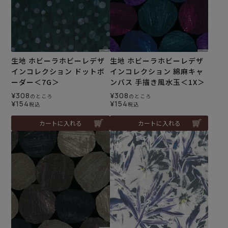
生地 ホビーラホビーレデザ
生地 ホビーラホビーレデザ
インコレクション ドットボ
インコレクション 綿麻キャ
ーダー＜7G＞
ンバス 手描き風水玉＜1X＞
¥
308
¥
308
のところ
のところ
¥
154
¥
154
税込
税込
カートに入れる
カートに入れる