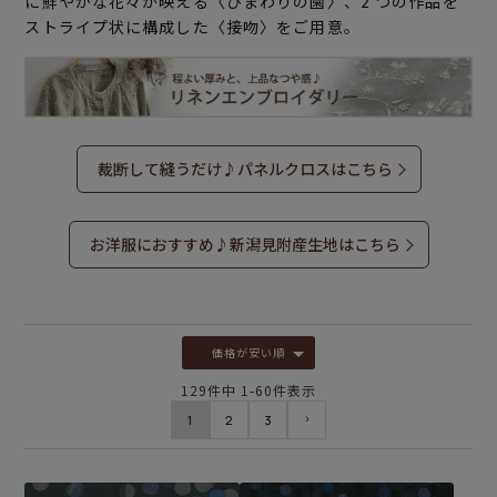
に鮮やかな花々が映える〈ひまわりの園〉、2 つの作品を
ストライプ状に構成した〈接吻〉をご用意。
裁断して縫うだけ♪パネルクロスはこちら
お洋服におすすめ♪新潟見附産生地はこちら
価格が安い順
129
件中
1
-
60
件表示
1
2
3