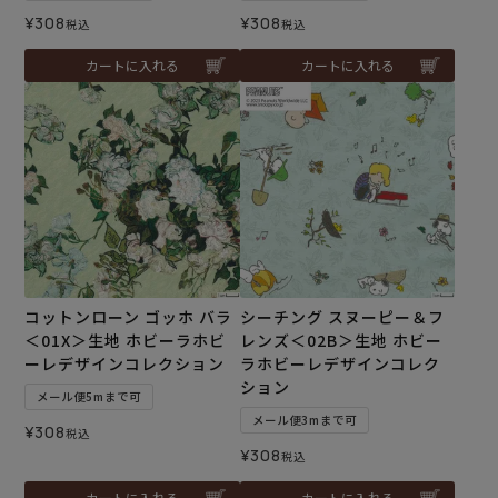
¥
308
¥
308
税込
税込
カートに入れる
カートに入れる
コットンローン ゴッホ バラ
シーチング スヌーピー＆フ
＜01X＞生地 ホビーラホビ
レンズ＜02B＞生地 ホビー
ーレデザインコレクション
ラホビーレデザインコレク
ション
メール便5mまで可
メール便3mまで可
¥
308
税込
¥
308
税込
カートに入れる
カートに入れる