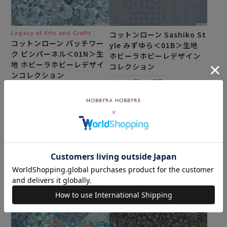
Legacy of Arts and Crafts
コットンローン Sashiko St
コットンローン パッチワー
yle みずゆら＜01B＞生地
ク ピンパーネル＜01N＞生
ホビーラホビーレデザイン
地 ホビーラホビーレデザイ
コレクション
ンコレクション
メール便5mまで可
メール便5mまで可
¥
308
税込
¥
308
税込
カートに入れる
カートに入れる