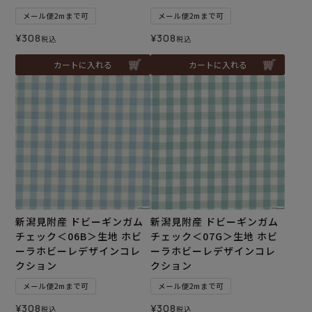
メール便2mまで可
メール便2mまで可
¥
308
¥
308
税込
税込
カートに入れる
カートに入れる
新潟見附産 ドビーギンガム
新潟見附産 ドビーギンガム
チェック＜06B＞生地 ホビ
チェック＜07G＞生地 ホビ
ーラホビーレデザインコレ
ーラホビーレデザインコレ
クション
クション
メール便2mまで可
メール便2mまで可
¥
308
¥
308
税込
税込