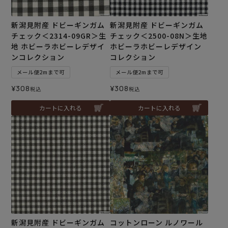
新潟見附産 ドビーギンガム
新潟見附産 ドビーギンガム
チェック＜2314-09GR＞生
チェック＜2500-08N＞生地
地 ホビーラホビーレデザイ
ホビーラホビーレデザイン
ンコレクション
コレクション
メール便2mまで可
メール便2mまで可
¥
308
¥
308
税込
税込
カートに入れる
カートに入れる
新潟見附産 ドビーギンガム
コットンローン ルノワール