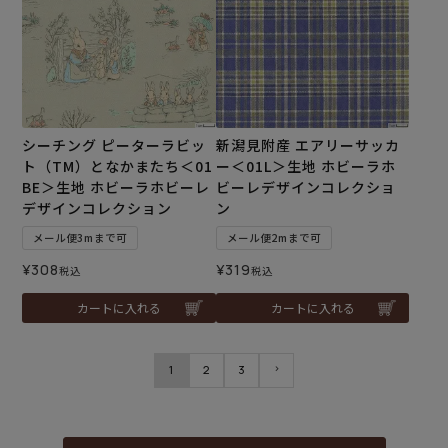
シーチング ピーターラビッ
新潟見附産 エアリーサッカ
ト（TM）となかまたち＜01
ー＜01L＞生地 ホビーラホ
BE＞生地 ホビーラホビーレ
ビーレデザインコレクショ
デザインコレクション
ン
メール便3mまで可
メール便2mまで可
¥
308
¥
319
税込
税込
カートに入れる
カートに入れる
1
2
3