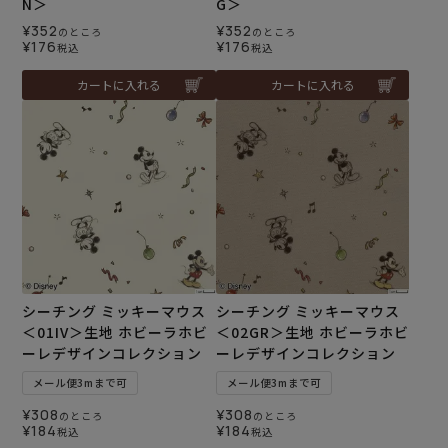
N＞
G＞
¥
352
¥
352
のところ
のところ
¥
176
¥
176
税込
税込
カートに入れる
カートに入れる
シーチング ミッキーマウス
シーチング ミッキーマウス
＜01IV＞生地 ホビーラホビ
＜02GR＞生地 ホビーラホビ
ーレデザインコレクション
ーレデザインコレクション
メール便3mまで可
メール便3mまで可
¥
308
¥
308
のところ
のところ
¥
184
¥
184
税込
税込