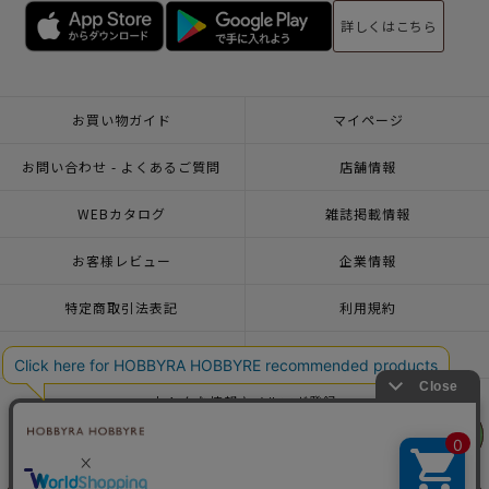
詳しくはこちら
お買い物ガイド
マイページ
お問い合わせ - よくあるご質問
店舗情報
WEBカタログ
雑誌掲載情報
お客様レビュー
企業情報
特定商取引法表記
利用規約
個人情報ポリシー
一緒に働こう♪求人情報
おトクな情報♪メルマガ登録
リリヤン
リリヤン
フェア
フェア