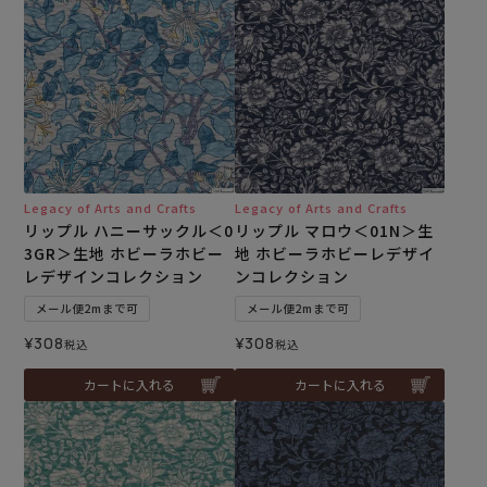
Legacy of Arts and Crafts
Legacy of Arts and Crafts
リップル ハニーサックル＜0
リップル マロウ＜01N＞生
3GR＞生地 ホビーラホビー
地 ホビーラホビーレデザイ
レデザインコレクション
ンコレクション
メール便2mまで可
メール便2mまで可
¥
308
¥
308
税込
税込
カートに入れる
カートに入れる