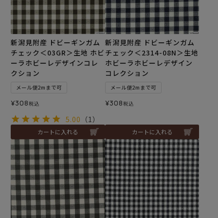
新潟見附産 ドビーギンガム
新潟見附産 ドビーギンガム
チェック＜03GR＞生地 ホビ
チェック＜2314-08N＞生地
ーラホビーレデザインコレ
ホビーラホビーレデザイン
クション
コレクション
メール便2mまで可
メール便2mまで可
¥
308
¥
308
税込
税込
5.00
（1）
カートに入れる
カートに入れる