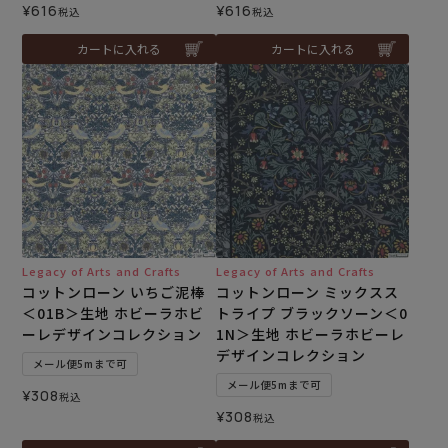
¥
616
¥
616
税込
税込
カートに入れる
カートに入れる
Legacy of Arts and Crafts
Legacy of Arts and Crafts
コットンローン いちご泥棒
コットンローン ミックスス
＜01B＞生地 ホビーラホビ
トライプ ブラックソーン＜0
ーレデザインコレクション
1N＞生地 ホビーラホビーレ
デザインコレクション
メール便5mまで可
メール便5mまで可
¥
308
税込
¥
308
税込