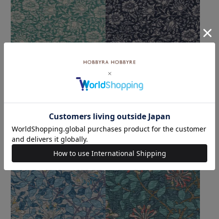
Legacy of Arts and Crafts
Legacy of Arts and Crafts
リップル マロウ＜02G＞生
リップル マロウ＜01N＞生
地 ホビーラホビーレデザイ
地 ホビーラホビーレデザイ
ンコレクション
ンコレクション
メール便2mまで可
メール便2mまで可
¥
308
¥
308
税込
税込
カートに入れる
カートに入れる