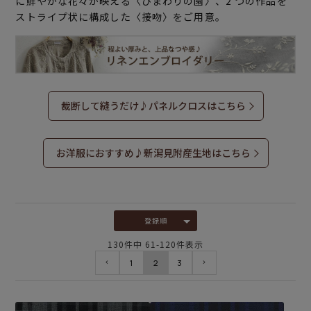
に鮮やかな花々が映える〈ひまわりの園〉、2 つの作品を
ストライプ状に構成した〈接吻〉をご用意。
裁断して縫うだけ♪パネルクロスはこちら
お洋服におすすめ♪新潟見附産生地はこちら
登録順
130
件中
61
-
120
件表示
1
2
3