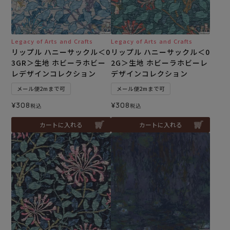
Legacy of Arts and Crafts
Legacy of Arts and Crafts
リップル ハニーサックル＜0
リップル ハニーサックル＜0
3GR＞生地 ホビーラホビー
2G＞生地 ホビーラホビーレ
レデザインコレクション
デザインコレクション
メール便2mまで可
メール便2mまで可
¥
308
¥
308
税込
税込
カートに入れる
カートに入れる