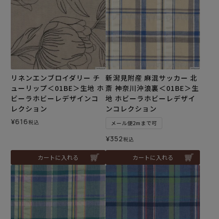
リネンエンブロイダリー チ
新潟見附産 麻混サッカー 北
ューリップ＜01BE＞生地 ホ
斎 神奈川沖浪裏＜01BE＞生
ビーラホビーレデザインコ
地 ホビーラホビーレデザイ
レクション
ンコレクション
¥
616
税込
メール便2mまで可
¥
352
税込
カートに入れる
カートに入れる