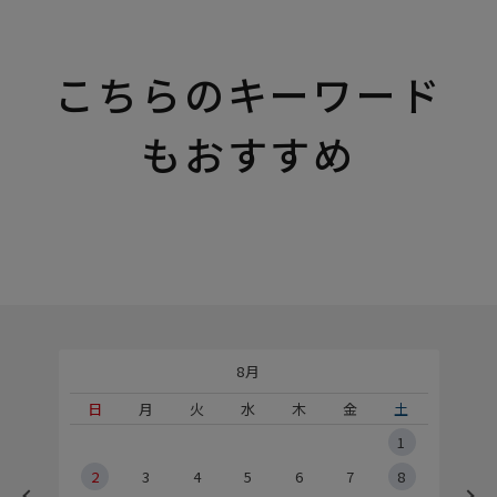
こちらのキーワード
もおすすめ
8月
土
日
月
火
水
木
金
土
5
1
2
2
3
4
5
6
7
8