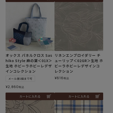
オックス パネルクロス Sas
リネンエンブロイダリー チ
hiko Style 麻の葉＜01X＞
ューリップ＜02GR＞生地 ホ
生地 ホビーラホビーレデザ
ビーラホビーレデザインコ
インコレクション
レクション
¥
616
税込
メール便1個まで可
¥
2,860
税込
カートに入れる
カートに入れる