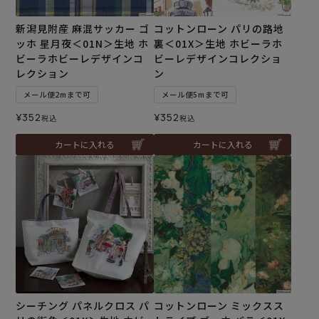
新潟見附産 麻混サッカー ゴ
コットンローン パリの路地
ッホ 星月夜＜01N＞生地 ホ
裏＜01X＞生地 ホビーラホ
ビーラホビーレデザインコ
ビーレデザインコレクショ
レクション
ン
メール便2mまで可
メール便5mまで可
¥
352
¥
352
税込
税込
カートに入れる
カートに入れる
シーチング パネルクロス パ
コットンローン ミックスス