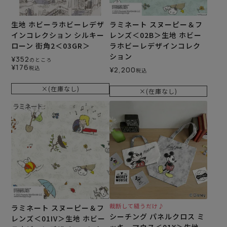
生地 ホビーラホビーレデザ
ラミネート スヌーピー＆フ
インコレクション シルキー
レンズ＜02B＞生地 ホビー
ローン 街角2＜03GR＞
ラホビーレデザインコレク
ション
¥
352
のところ
¥
176
税込
¥
2,200
税込
×(在庫なし)
×(在庫なし)
裁断して縫うだけ♪
ラミネート スヌーピー＆フ
シーチング パネルクロス ミ
レンズ＜01IV＞生地 ホビー
ッキーマウス＜01X＞生地