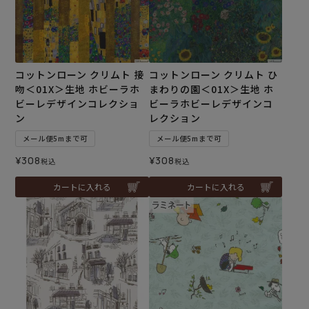
コットンローン クリムト 接
コットンローン クリムト ひ
吻＜01X＞生地 ホビーラホ
まわりの園＜01X＞生地 ホ
ビーレデザインコレクショ
ビーラホビーレデザインコ
ン
レクション
メール便5mまで可
メール便5mまで可
¥
308
¥
308
税込
税込
カートに入れる
カートに入れる