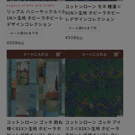
Legacy of Arts and Crafts
コットンローン モネ 睡蓮＜
リップル ハニーサックル＜0
01N＞生地 ホビーラホビー
1N＞生地 ホビーラホビーレ
レデザインコレクション
デザインコレクション
メール便5mまで可
メール便2mまで可
¥
308
税込
¥
308
税込
カートに入れる
カートに入れる
コットンローン ゴッホ 跳ね
コットンローン ゴッホ アイ
橋＜01X＞生地 ホビーラホ
リス＜02X＞生地 ホビーラ
ビーレデザインコレクショ
ホビーレデザインコレクシ