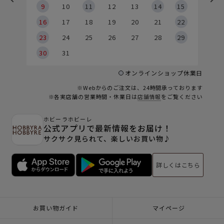
9
9
10
11
12
13
14
15
6
16
17
18
19
20
21
22
23
24
25
26
27
28
29
30
31
オンラインショップ休業日
※Webからのご注文は、24時間承っております
※各実店舗の営業時間・休業日は
店舗情報
をご覧ください
ホビーラホビーレ
公式アプリで最新情報をお届け！
サクサク見られて、楽しいお買い物♪
詳しくはこちら
お買い物ガイド
マイページ