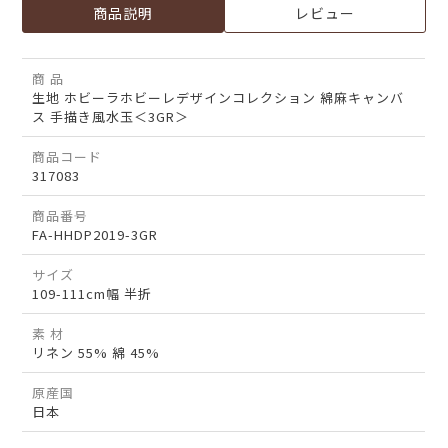
商品説明
レビュー
商 品
生地 ホビーラホビーレデザインコレクション 綿麻キャンバ
ス 手描き風水玉＜3GR＞
商品コード
317083
商品番号
FA-HHDP2019-3GR
サイズ
109-111cm幅 半折
素 材
リネン 55% 綿 45%
原産国
日本