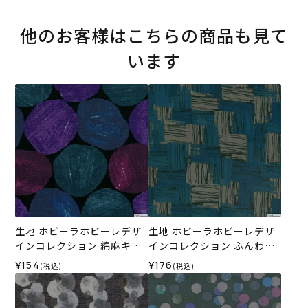
他のお客様はこちらの商品も見て
います
生地 ホビーラホビーレデザ
生地 ホビーラホビーレデザ
インコレクション 綿麻キャ
インコレクション ふんわり
ンバス 手描き風水玉＜1X＞
コットン バスケット＜2N＞
¥154
¥176
(税込)
(税込)