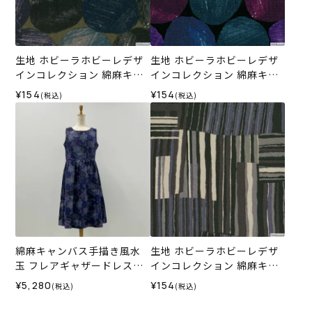
生地 ホビーラホビーレデザ
生地 ホビーラホビーレデザ
インコレクション 綿麻キャ
インコレクション 綿麻キャ
ンバス 手描き風水玉＜2GR
ンバス 手描き風水玉＜1X＞
¥154
¥154
(税込)
(税込)
＞
綿麻キャンバス手描き風水
生地 ホビーラホビーレデザ
玉 フレアギャザードレス＜L
インコレクション 綿麻キャ
サイズ＞37B
ンバス パッチワークストラ
¥5,280
¥154
(税込)
(税込)
イプ＜3GR＞