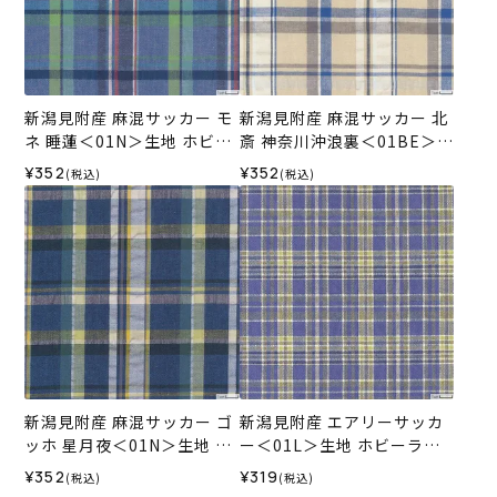
新潟見附産 麻混サッカー モ
新潟見附産 麻混サッカー 北
ネ 睡蓮＜01N＞生地 ホビー
斎 神奈川沖浪裏＜01BE＞生
ラホビーレデザインコレク
地 ホビーラホビーレデザイ
¥352
¥352
(税込)
(税込)
ション
ンコレクション
新潟見附産 麻混サッカー ゴ
新潟見附産 エアリーサッカ
ッホ 星月夜＜01N＞生地 ホ
ー＜01L＞生地 ホビーラホ
ビーラホビーレデザインコ
ビーレデザインコレクショ
¥352
¥319
(税込)
(税込)
レクション
ン