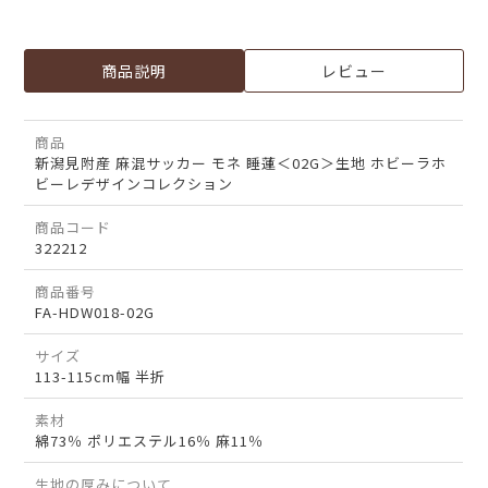
商品説明
レビュー
商品
新潟見附産 麻混サッカー モネ 睡蓮＜02G＞生地 ホビーラホ
ビーレデザインコレクション
商品コード
322212
商品番号
FA-HDW018-02G
サイズ
113-115cm幅 半折
素材
綿73％ ポリエステル16％ 麻11％
生地の厚みについて