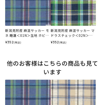
新潟見附産 麻混サッカー モ
新潟見附産 麻混サッカー マ
ネ 睡蓮＜01N＞生地 ホビー
ドラスチェック＜02N＞生
ラホビーレデザインコレク
地 ホビーラホビーレデザイ
¥352
¥352
(税込)
(税込)
ション
ンコレクション
他のお客様はこちらの商品も見て
います