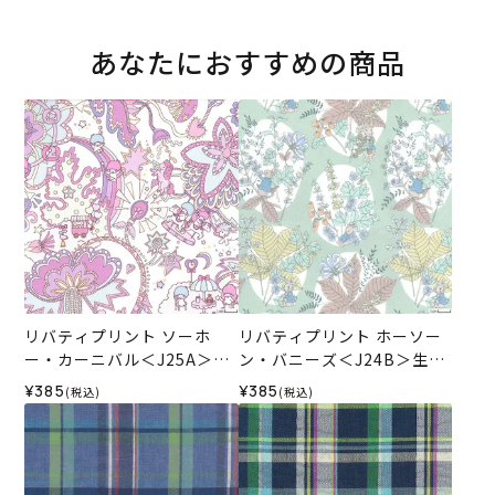
あなたにおすすめの商品
リバティプリント ソーホ
リバティプリント ホーソー
ー・カーニバル＜J25A＞生
ン・バニーズ＜J24B＞生地
地 （リバティ・ファブリッ
（リバティ・ファブリック
¥385
¥385
(税込)
(税込)
クス）2025AW
ス）2024SS