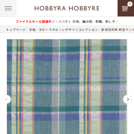
0
ファイナルセール開催中♪
＼リバティ 生地、編み物、刺繍、刺し子／
トップページ
生地
ホビーラホビーレデザインコレクション
新潟見附産 麻混サッカ