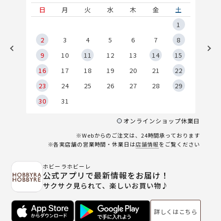
土
日
月
火
水
木
金
土
5
1
2
2
3
4
5
6
7
8
9
9
10
11
12
13
14
15
6
16
17
18
19
20
21
22
23
24
25
26
27
28
29
30
31
オンラインショップ休業日
※Webからのご注文は、24時間承っております
※各実店舗の営業時間・休業日は
店舗情報
をご覧ください
ホビーラホビーレ
公式アプリで最新情報をお届け！
サクサク見られて、楽しいお買い物♪
詳しくはこちら