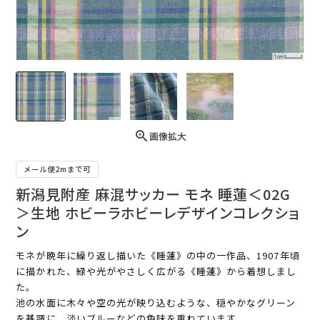
画像拡大
メール便2mまで可
新潟見附産 麻混サッカー モネ 睡蓮＜02G
＞生地 ホビーラホビーレデザインコレクショ
ン
モネが晩年に繰り返し描いた《睡蓮》の中の一作品、1907年頃
に描かれた、緑や光がやさしく広がる《睡蓮》から着想しまし
た。
池の水面に木々や空の光が映り込むような、穏やかなグリーン
を基調に、淡いブルーなどの色味を重ねています。