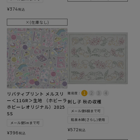
¥
374
税込
×(在庫なし)
リバティプリント メルスリ
難易度：
ー＜11GR＞生地 （ホビーラ
刺し子 秋の収穫
ホビーレオリジナル）2025
メール便6個まで可
SS
和泉木綿(さらし)使用
メール便5mまで可
¥
572
税込
¥
396
税込