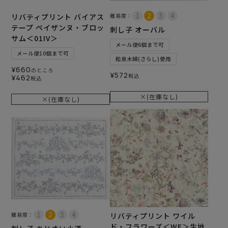
リバティプリント バイアス
難易度：
テープ ペイザンヌ・ブロッ
刺し子 オーバル
サム＜01IV＞
メール便6個まで可
メール便10個まで可
和泉木綿(さらし)使用
¥
660
のところ
¥
572
税込
¥
462
税込
×(在庫なし)
×(在庫なし)
難易度：
リバティプリント ワイル
ド・フラワーズ＜WE＞生地