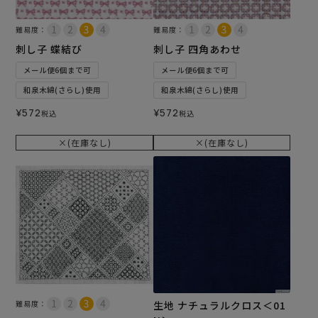
難易度：
難易度：
刺し子 蝶結び
刺し子 四角あわせ
メール便6個まで可
メール便6個まで可
和泉木綿(さらし)使用
和泉木綿(さらし)使用
¥
572
¥
572
税込
税込
×(在庫なし)
×(在庫なし)
難易度：
生地 ナチュラルクロス＜01