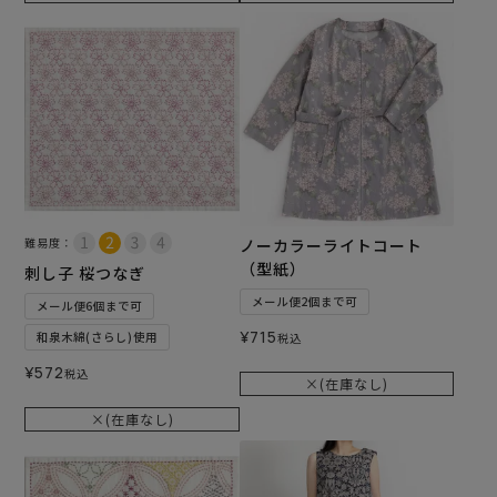
難易度：
ノーカラーライトコート
（型紙）
刺し子 桜つなぎ
メール便2個まで可
メール便6個まで可
¥
715
和泉木綿(さらし)使用
税込
¥
572
税込
×(在庫なし)
×(在庫なし)