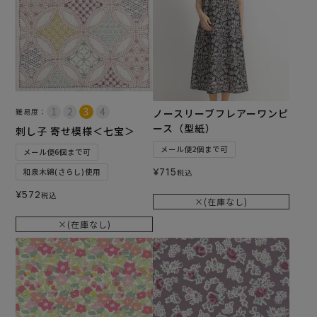
難易度：
ノースリーブフレアーワンピ
ース（型紙）
刺し子 寄せ模様＜七宝＞
メール便2個まで可
メール便6個まで可
¥
715
和泉木綿(さらし)使用
税込
¥
572
税込
×(在庫なし)
×(在庫なし)