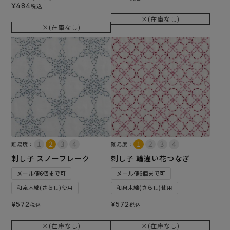
¥
484
税込
×(在庫なし)
×(在庫なし)
難易度：
難易度：
刺し子 スノーフレーク
刺し子 輪違い花つなぎ
メール便6個まで可
メール便6個まで可
和泉木綿(さらし)使用
和泉木綿(さらし)使用
¥
572
¥
572
税込
税込
×(在庫なし)
×(在庫なし)