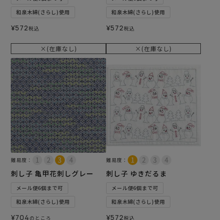
和泉木綿(さらし)使用
和泉木綿(さらし)使用
¥
572
¥
572
税込
税込
×(在庫なし)
×(在庫なし)
難易度：
難易度：
刺し子 亀甲花刺しグレー
刺し子 ゆきだるま
メール便6個まで可
メール便6個まで可
和泉木綿(さらし)使用
和泉木綿(さらし)使用
¥
704
¥
572
のところ
税込