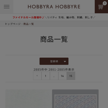
0
ファイナルセール開催中♪
＼リバティ 生地、編み物、刺繍、刺し子／
トップページ
商品一覧
商品一覧
登録順
2885
件中
2801
-
2885
件表示
1
…
14
15