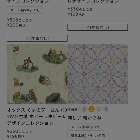
ザインコレクション
レデザインコレクション
¥
330
のところ
メール便5mまで可
¥
198
税込
¥
308
のところ
¥
209
税込
×(在庫なし)
×(在庫なし)
オックス くまのプーさん＜0
難易度：
1IV＞生地 ホビーラホビーレ
刺し子 輪がさね
デザインコレクション
メール便6個まで可
¥
330
のところ
¥
198
和泉木綿(さらし)使用
税込