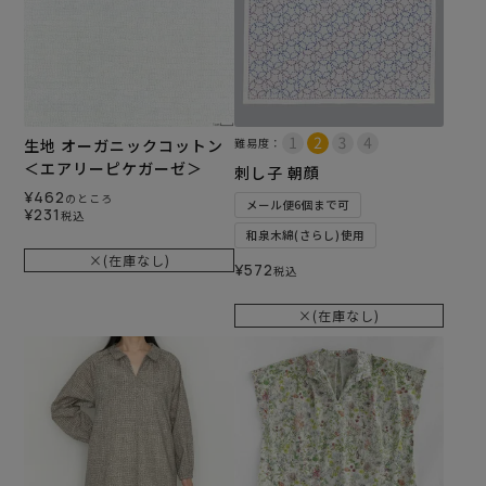
生地 オーガニックコットン
難易度：
＜エアリーピケガーゼ＞
刺し子 朝顔
¥
462
のところ
メール便6個まで可
¥
231
税込
和泉木綿(さらし)使用
×(在庫なし)
¥
572
税込
×(在庫なし)