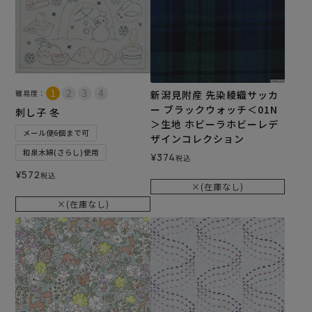
難易度：
新潟見附産 先染綾織サッカ
ー ブラックウォッチ＜01N
刺し子 冬
＞生地 ホビーラホビーレデ
メール便6個まで可
ザインコレクション
和泉木綿(さらし)使用
¥
374
税込
¥
572
税込
×(在庫なし)
×(在庫なし)