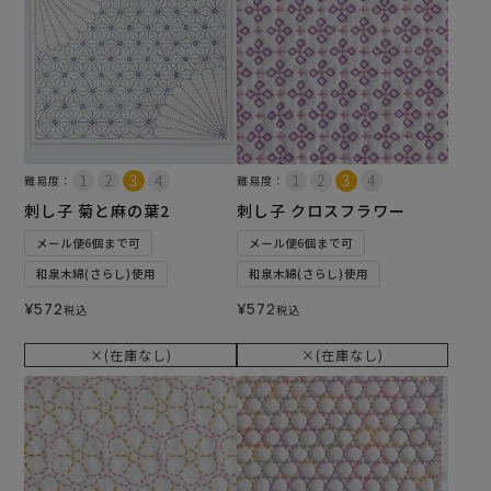
難易度：
難易度：
刺し子 菊と麻の葉2
刺し子 クロスフラワー
メール便6個まで可
メール便6個まで可
和泉木綿(さらし)使用
和泉木綿(さらし)使用
¥
572
¥
572
税込
税込
×(在庫なし)
×(在庫なし)