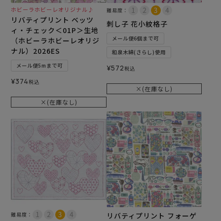
ホビーラホビーレオリジナル♪
難易度：
リバティプリント ベッツ
刺し子 花小紋格子
ィ・チェック＜01P＞生地
メール便6個まで可
（ホビーラホビーレオリジ
ナル）2026ES
和泉木綿(さらし)使用
メール便5mまで可
¥
572
税込
¥
374
税込
×(在庫なし)
×(在庫なし)
難易度：
リバティプリント フォーゲ