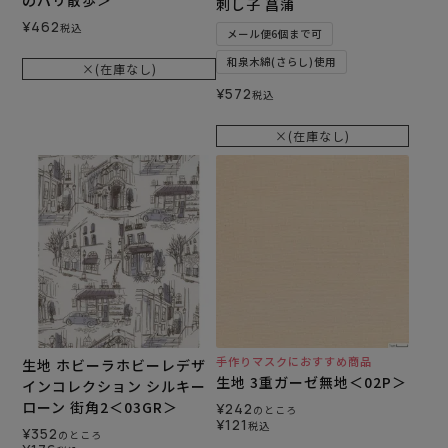
刺し子 菖蒲
¥
462
税込
メール便6個まで可
和泉木綿(さらし)使用
×(在庫なし)
¥
572
税込
×(在庫なし)
手作りマスクにおすすめ商品
生地 ホビーラホビーレデザ
生地 3重ガーゼ無地＜02P＞
インコレクション シルキー
ローン 街角2＜03GR＞
¥
242
のところ
¥
121
税込
¥
352
のところ