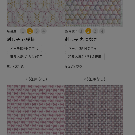
難易度：
難易度：
刺し子 花模様
刺し子 丸つなぎ
メール便6個まで可
メール便6個まで可
和泉木綿(さらし)使用
和泉木綿(さらし)使用
¥
572
¥
572
税込
税込
×(在庫なし)
×(在庫なし)