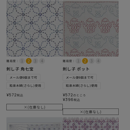
難易度：
難易度：
刺し子 角七宝
刺し子 ポット
メール便6個まで可
メール便6個まで可
和泉木綿(さらし)使用
和泉木綿(さらし)使用
¥
572
¥
572
税込
のところ
¥
396
税込
×(在庫なし)
×(在庫なし)