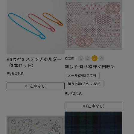
KnitPro ステッチホルダー
難易度：
（3本セット）
刺し子 寄せ模様＜円紋＞
¥
880
税込
メール便6個まで可
和泉木綿(さらし)使用
×(在庫なし)
¥
572
税込
×(在庫なし)