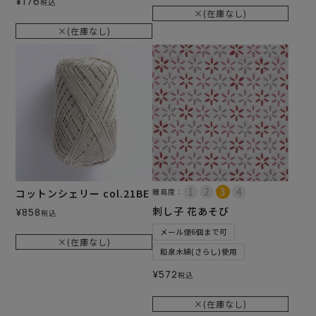
¥
176
税込
×(在庫なし)
×(在庫なし)
コットンシェリー col.21BE
難易度：
刺し子 花あそび
¥
858
税込
メール便6個まで可
×(在庫なし)
和泉木綿(さらし)使用
¥
572
税込
×(在庫なし)