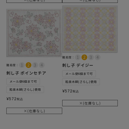
難易度：
刺し子 デイジー
難易度：
刺し子 ポインセチア
メール便6個まで可
メール便6個まで可
和泉木綿(さらし)使用
和泉木綿(さらし)使用
¥
572
税込
¥
572
税込
×(在庫なし)
×(在庫なし)