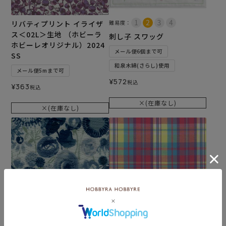
リバティプリント イライザ
難易度：
ス＜02L＞生地 （ホビーラ
刺し子 スワッグ
ホビーレオリジナル）2024
メール便6個まで可
SS
和泉木綿(さらし)使用
メール便5mまで可
¥
572
税込
¥
363
税込
×(在庫なし)
×(在庫なし)
リバティプリント リップル
新潟見附産 カラフルマドラ