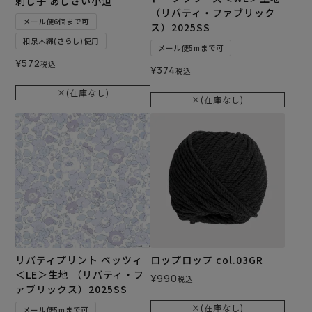
刺し子 あじさい小道
（リバティ・ファブリック
メール便6個まで可
ス）2025SS
和泉木綿(さらし)使用
メール便5mまで可
¥
572
税込
¥
374
税込
×(在庫なし)
×(在庫なし)
リバティプリント ベッツィ
ロップロップ col.03GR
＜LE＞生地 （リバティ・フ
¥
990
税込
ァブリックス）2025SS
×(在庫なし)
メール便5mまで可