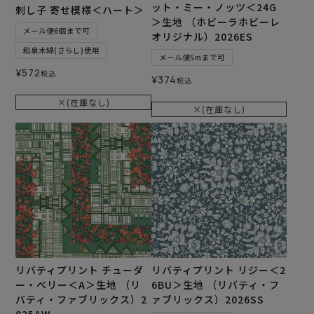
ット・ミー・ノッツ＜24G
刺し子 寄せ模様＜ハート＞
＞生地 （ホビーラホビーレ
メール便6個まで可
オリジナル）2026ES
和泉木綿(さらし)使用
メール便5mまで可
¥
572
税込
¥
374
税込
×(在庫なし)
×(在庫なし)
リバティプリント チューダ
リバティプリント リジー＜2
ー・ベリー＜A＞生地 （リ
6BU＞生地 （リバティ・フ
バティ・ファブリックス）2
ァブリックス）2026SS