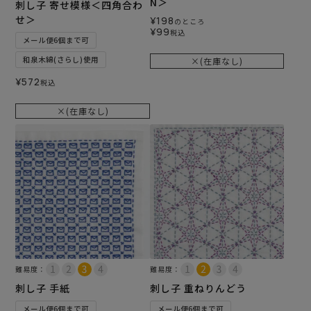
N＞
刺し子 寄せ模様＜四角合わ
せ＞
¥
198
のところ
¥
99
税込
メール便6個まで可
和泉木綿(さらし)使用
×(在庫なし)
¥
572
税込
×(在庫なし)
難易度：
難易度：
刺し子 手紙
刺し子 重ねりんどう
メール便6個まで可
メール便6個まで可