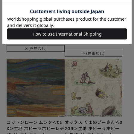
ティンク＜02N＞生地 （ホ
ス＜01P＞生地 ホビーラホ
ビーラホビーレオリジナ
ビーレデザインコレクショ
ル）2024SS
ン
メール便2mまで可
メール便2mまで可
¥
385
¥
330
税込
のところ
¥
198
税込
×(在庫なし)
×(在庫なし)
コットンローン ムンク＜01
オックス くまのプーさん＜0
X＞生地 ホビーラホビーレデ
2GR＞生地 ホビーラホビー