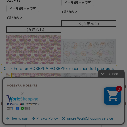
025AW
メール便5mまで可
メール便5mまで可
¥
374
税込
¥
374
税込
×(在庫なし)
×(在庫なし)
リリヤン
フェア
リバティプリント ストロベ
難易度：
リー・フィースト＜15P＞生
刺し子 パティスリーコレク
地 （ホビーラホビーレオリ
前に戻る
上に戻る
ション
ジナル）2026SS
メール便6個まで可
メール便5mまで可
商品を探す
手芸を学ぶ
ガイド
店舗情報
ログイン
和泉木綿(さらし)使用