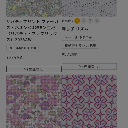
リバティプリント ファーガ
難易度：
ス・ネオン＜J25B＞生地
刺し子 リズム
（リバティ・ファブリック
メール便6個まで可
ス）2025AW
和泉木綿(さらし)使用
メール便5mまで可
¥
572
税込
¥
374
税込
×(在庫なし)
×(在庫なし)