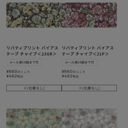
リバティプリント バイアス
リバティプリント バイアス
テープ チャイブ＜23GR＞
テープ チャイブ＜21P＞
メール便10個まで可
メール便10個まで可
¥
660
¥
660
のところ
のところ
¥
462
¥
462
税込
税込
×(在庫なし)
×(在庫なし)