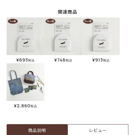
関連商品
¥
693
¥
748
¥
913
税込
税込
税込
¥
2,860
税込
商品説明
レビュー