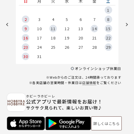
土
日
月
火
水
木
金
土
5
1
2
2
3
4
5
6
7
8
9
9
10
11
12
13
14
15
6
16
17
18
19
20
21
22
23
24
25
26
27
28
29
30
31
オンラインショップ休業日
※Webからのご注文は、24時間承っております
※各実店舗の営業時間・休業日は
店舗情報
をご覧ください
ホビーラホビーレ
公式アプリで最新情報をお届け！
サクサク見られて、楽しいお買い物♪
詳しくはこちら