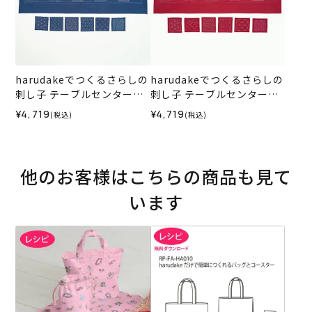
harudakeでつくるさらしの
harudakeでつくるさらしの
刺し子 テーブルセンター＆
刺し子 テーブルセンター＆
コースター＜N1＞（材料セ
コースター＜R1＞（材料セ
¥4,719
¥4,719
(税込)
(税込)
ット）
ット）
他のお客様はこちらの商品も見て
います