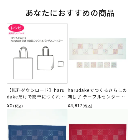
あなたにおすすめの商品
【無料ダウンロード】haru
harudakeでつくるさらしの
dakeだけで簡単につくれる
刺し子 テーブルセンター＆
バッグとコースター
コースター＜WH1＞（材料
¥0
¥3,817
(税込)
(税込)
セット）