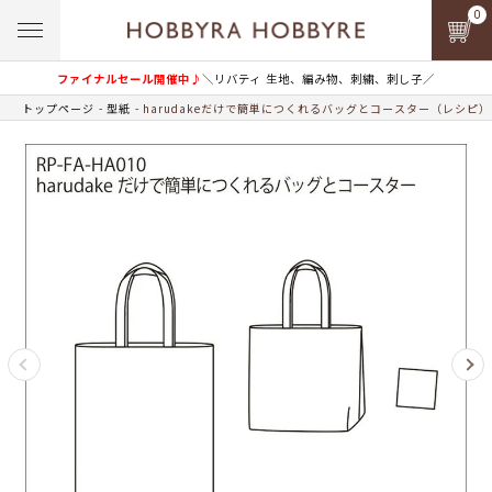
0
ファイナルセール開催中♪
＼リバティ 生地、編み物、刺繍、刺し子／
トップページ
型紙
harudakeだけで簡単につくれるバッグとコースター（レシピ）