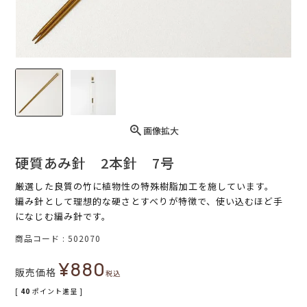
画像拡大
硬質あみ針 2本針 7号
厳選した良質の竹に植物性の特殊樹脂加工を施しています。
編み針として理想的な硬さとすべりが特徴で、使い込むほど手
になじむ編み針です。
商品コード
502070
¥
880
販売価格
税込
[
40
ポイント進呈 ]