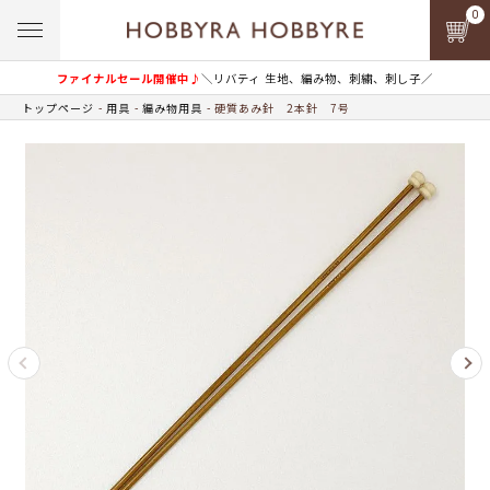
0
ファイナルセール開催中♪
＼リバティ 生地、編み物、刺繍、刺し子／
トップページ
用具
編み物用具
硬質あみ針 2本針 7号