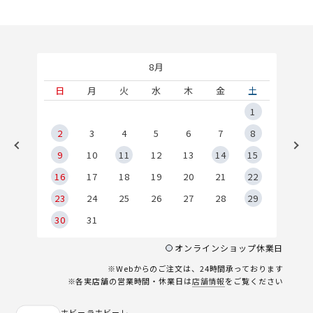
8月
土
日
月
火
水
木
金
土
5
1
2
2
3
4
5
6
7
8
9
9
10
11
12
13
14
15
6
16
17
18
19
20
21
22
23
24
25
26
27
28
29
30
31
オンラインショップ休業日
※Webからのご注文は、24時間承っております
※各実店舗の営業時間・休業日は
店舗情報
をご覧ください
ホビーラホビーレ