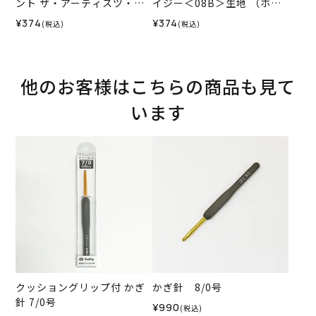
ント ザ・アーティスツ・ツ
イジー＜08B＞生地 （ホビ
リー＜14N＞生地 （ホビー
ーラホビーレオリジナル）2
¥374
¥374
(税込)
(税込)
ラホビーレオリジナル）202
026SS
6AW
他のお客様はこちらの商品も見て
います
クッショングリップ付 かぎ
かぎ針 8/0号
針 7/0号
¥990
(税込)