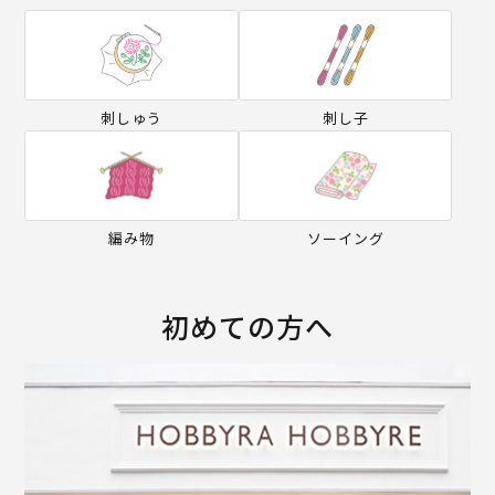
刺しゅう
刺し子
編み物
ソーイング
初めての方へ