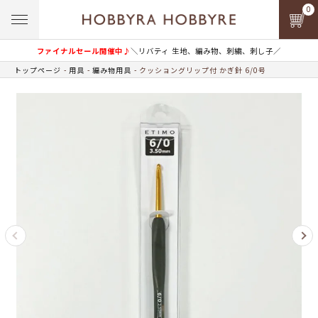
0
ファイナルセール開催中♪
＼リバティ 生地、編み物、刺繍、刺し子／
トップページ
用具
編み物用具
クッショングリップ付 かぎ針 6/0号