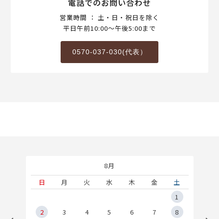
電話でのお問い合わせ
営業時間 ： 土・日・祝日を除く
平日午前10:00～午後5:00まで
0570-037-030(代表）
8月
土
日
月
火
水
木
金
土
5
1
2
2
3
4
5
6
7
8