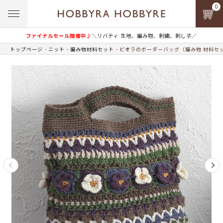
0
ファイナルセール開催中♪
＼リバティ 生地、編み物、刺繍、刺し子／
トップページ
ニット
編み物材料セット
ビオラのボーダーバッグ（編み物 材料セ