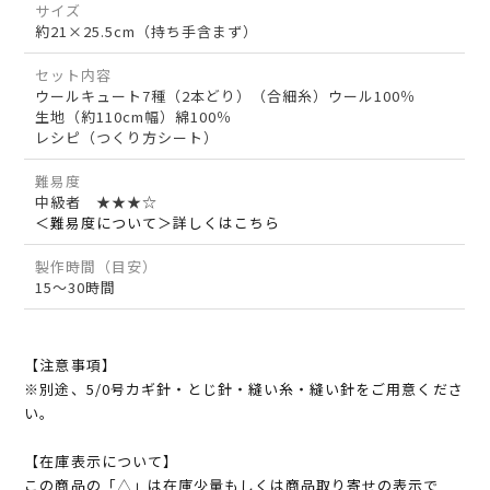
サイズ
約21×25.5cm（持ち手含まず）
セット内容
ウールキュート7種（2本どり）（合細糸）ウール100％
生地（約110cm幅）綿100％
レシピ（つくり方シート）
難易度
中級者 ★★★☆
＜難易度について＞詳しくはこちら
製作時間（目安）
15～30時間
【注意事項】
※別途、5/0号カギ針・とじ針・縫い糸・縫い針をご用意くださ
い。
【在庫表示について】
この商品の「△」は在庫少量もしくは商品取り寄せの表示で