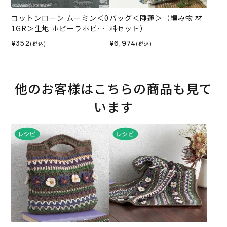
コットンローン ムーミン＜0
バッグ＜睡蓮＞（編み物 材
1GR＞生地 ホビーラホビー
料セット）
レデザインコレクション
¥352
¥6,974
(税込)
(税込)
他のお客様はこちらの商品も見て
います