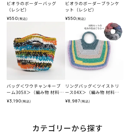
ビオラのボーダーバッグ
ビオラのボーダーブランケ
（レシピ）
ット（レシピ）
¥550
¥550
(税込)
(税込)
バッグ＜ワウチャンキーブ
リングバッグ＜ツイストリ
ーム305X＞（編み物 材料セ
ース04X＞（編み物 材料セ
ット）
ット）
¥3,190
¥8,987
(税込)
(税込)
カテゴリーから探す