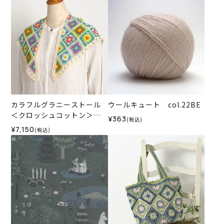
カラフルグラニーストール
ウールキュート col.22BE
＜クロッシュコットン＞
¥363
(税込)
（編み物 材料セット）
¥7,150
(税込)