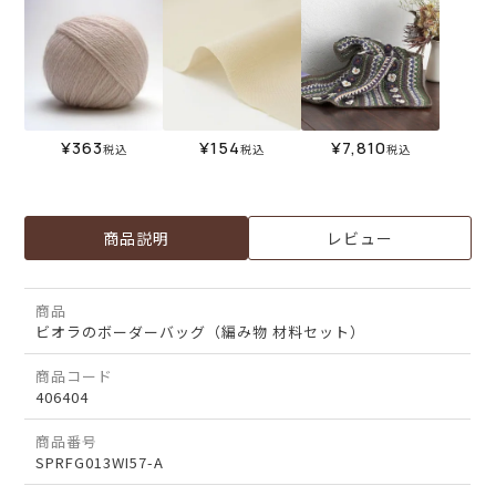
¥
363
¥
154
¥
7,810
税込
税込
税込
商品説明
レビュー
商品
ビオラのボーダーバッグ（編み物 材料セット）
商品コード
406404
商品番号
SPRFG013WI57-A