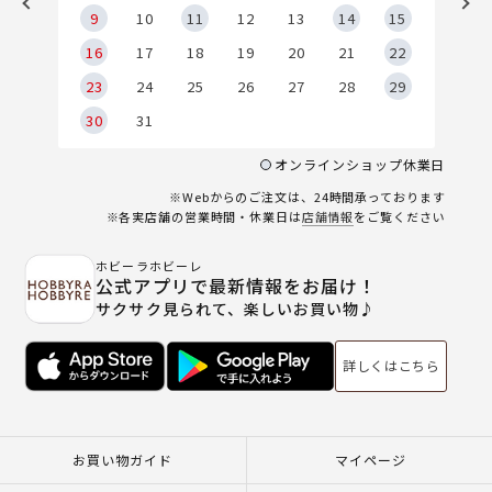
9
9
10
11
12
13
14
15
6
16
17
18
19
20
21
22
23
24
25
26
27
28
29
30
31
オンラインショップ休業日
※Webからのご注文は、24時間承っております
※各実店舗の営業時間・休業日は
店舗情報
をご覧ください
ホビーラホビーレ
公式アプリで最新情報をお届け！
サクサク見られて、楽しいお買い物♪
詳しくはこちら
お買い物ガイド
マイページ