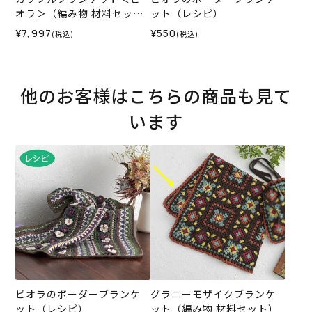
オラ＞（編み物 材料セッ
ット（レシピ）
ト）
¥7,997
¥550
(税込)
(税込)
他のお客様はこちらの商品も見て
います
ビオラのボーダーブランケ
グラニーモザイクブランケ
ット（レシピ）
ット（編み物 材料セット）