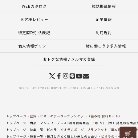
WEBカタログ
雑誌掲載情報
お客様レビュー
企業情報
特定商取引法表記
利用規約
個人情報ポリシー
一緒に働こう♪求人情報
おトクな情報♪メルマガ登録
© 2026 HOBBYRA HOBBYRE CORPORATION ALL Rights Reserved
トップページ
登録
ビオラのボーダーブランケット（編み物 材料セット）
トップページ
商品
マンスリープレス3月号掲載商品
3月19日（木）発売の新商品
トップページ
特集一覧
ビオラ
ビオラのボーダーブランケット（編み物 材料セッ
リリヤン
トップページ
特集一覧
毎月ときめく新しい糸との出会い
ビオラのボーダーブラン