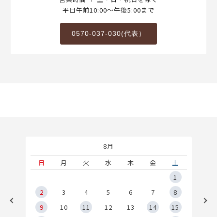
平日午前10:00～午後5:00まで
0570-037-030(代表）
8月
土
日
月
火
水
木
金
土
5
1
2
2
3
4
5
6
7
8
9
9
10
11
12
13
14
15