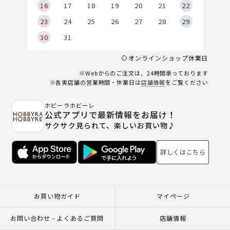
6
16
17
18
19
20
21
22
23
24
25
26
27
28
29
30
31
オンラインショップ休業日
※Webからのご注文は、24時間承っております
※各実店舗の営業時間・休業日は
店舗情報
をご覧ください
ホビーラホビーレ
公式アプリで最新情報をお届け！
サクサク見られて、楽しいお買い物♪
詳しくはこちら
お買い物ガイド
マイページ
お問い合わせ - よくあるご質問
店舗情報