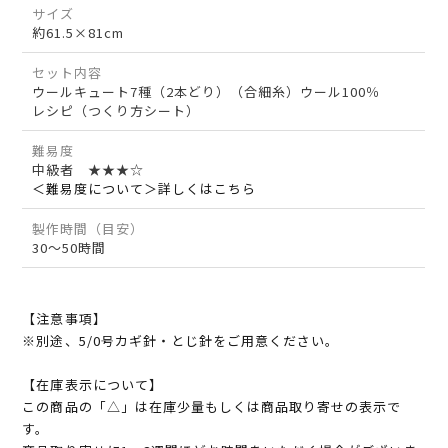
サイズ
約61.5×81cm
セット内容
ウールキュート7種（2本どり）（合細糸）ウール100％
レシピ（つくり方シート）
難易度
中級者 ★★★☆
＜難易度について＞詳しくはこちら
製作時間（目安）
30～50時間
【注意事項】
※別途、5/0号カギ針・とじ針をご用意ください。
【在庫表示について】
この商品の「△」は在庫少量もしくは商品取り寄せの表示で
す。