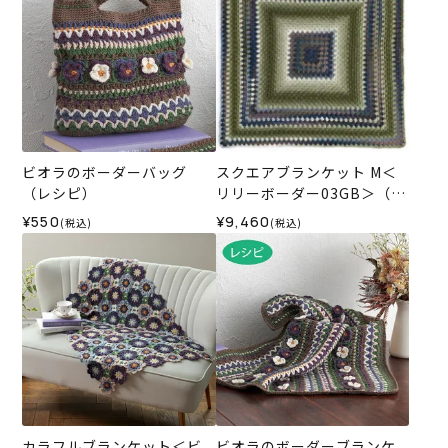
ビオラのボーダーバッグ
スクエアブランケット M＜
（レシピ）
リリーボーダー03GB＞（編
み物 材料セット）
¥550
¥9,460
(税込)
(税込)
カラフルブランケット＜ビ
ビオラのボーダーブランケ