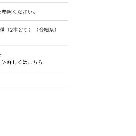
を参照ください。
7種（2本どり）（合細糸）
☆
て＞詳しくはこちら
。