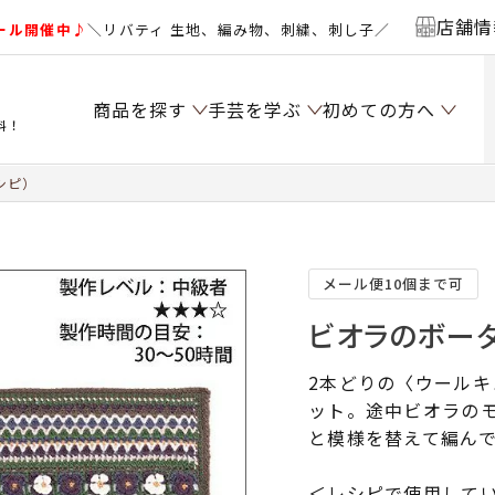
店舗情
ール開催中♪
＼リバティ 生地、編み物、刺繍、刺し子／
商品を探す
手芸を学ぶ
初めての方へ
料！
シピ）
メール便10個まで可
ビオラのボーダ
2本どりの〈ウール
ット。途中ビオラの
と模様を替えて編ん
＜レシピで使用して