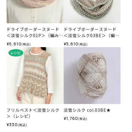
ドライブボーダースヌード
ドライブボーダースヌード
＜淡雪シルク01P＞（編み物
＜淡雪シルク03BE＞（編み
材料セット）
物 材料セット）
¥5,610
¥5,610
(税込)
(税込)
フリルベスト＜淡雪シルク
淡雪シルク col.03BE★
＞（レシピ）
¥1,760
(税込)
¥330
(税込)