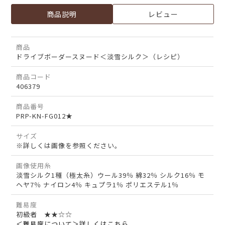
商品説明
レビュー
商品
ドライブボーダースヌード＜淡雪シルク＞（レシピ）
商品コード
406379
商品番号
PRP-KN-FG012★
サイズ
※詳しくは画像を参照ください。
画像使用糸
淡雪シルク1種（極太糸）ウール39％ 綿32％ シルク16％ モ
ヘヤ7％ ナイロン4％ キュプラ1％ ポリエステル1％
難易度
初級者 ★★☆☆
＜難易度について＞詳しくはこちら