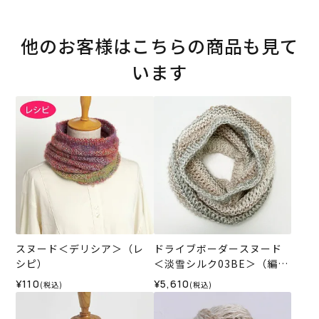
他のお客様はこちらの商品も見て
います
スヌード＜デリシア＞（レ
ドライブボーダースヌード
シピ）
＜淡雪シルク03BE＞（編み
物 材料セット）
¥110
¥5,610
(税込)
(税込)