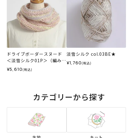
ドライブボーダースヌード
淡雪シルク col.03BE★
＜淡雪シルク01P＞（編み物
¥1,760
(税込)
材料セット）
¥5,610
(税込)
カテゴリーから探す
生地
キット