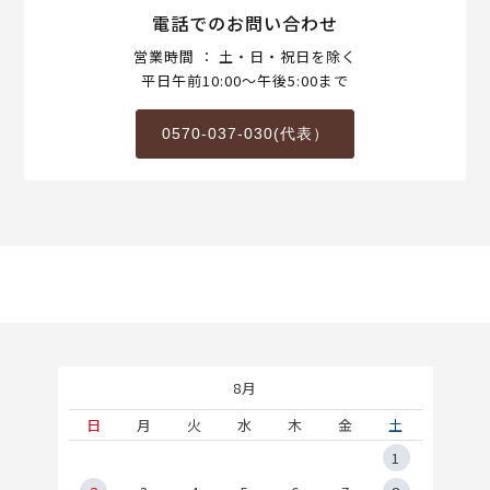
電話でのお問い合わせ
営業時間 ： 土・日・祝日を除く
平日午前10:00～午後5:00まで
0570-037-030(代表）
8月
土
日
月
火
水
木
金
土
5
1