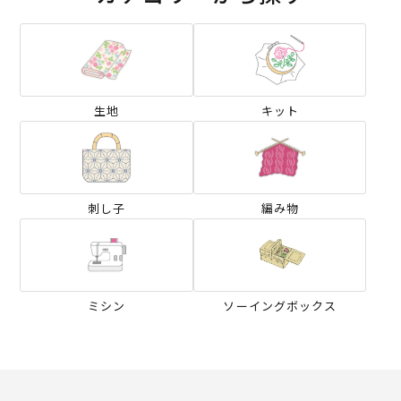
生地
キット
刺し子
編み物
ミシン
ソーイングボックス