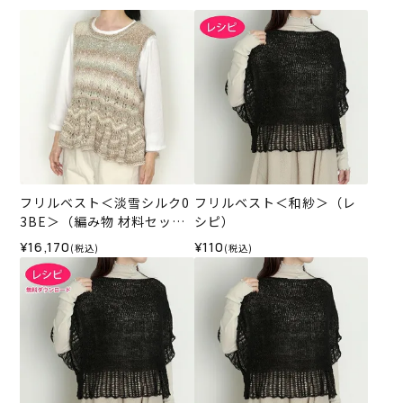
フリルベスト＜淡雪シルク0
フリルベスト＜和紗＞（レ
3BE＞（編み物 材料セッ
シピ）
ト）
¥16,170
¥110
(税込)
(税込)