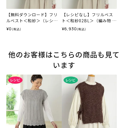
【無料ダウンロード】フリ
【レシピなし】フリルベス
ルベスト＜和紗＞（レシ
ト＜和紗02BL＞（編み物 材
ピ）
料セット）
¥0
¥6,930
(税込)
(税込)
他のお客様はこちらの商品も見て
います