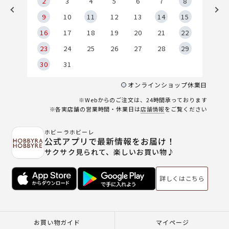
2
2
3
4
5
6
7
8
9
9
10
11
12
13
14
15
6
16
17
18
19
20
21
22
23
24
25
26
27
28
29
30
31
オンラインショップ休業日
※Webからのご注文は、24時間承っております
※各実店舗の営業時間・休業日は
店舗情報
をご覧ください
ホビーラホビーレ
公式アプリで最新情報をお届け！
サクサク見られて、楽しいお買い物♪
詳しくはこちら
お買い物ガイド
マイページ