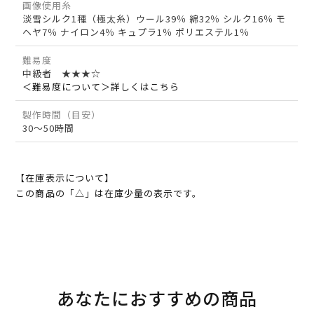
画像使用糸
淡雪シルク1種（極太糸）ウール39％ 綿32％ シルク16％ モ
ヘヤ7％ ナイロン4％ キュプラ1％ ポリエステル1％
難易度
中級者 ★★★☆
＜難易度について＞詳しくはこちら
製作時間（目安）
30～50時間
【在庫表示について】
この商品の「△」は在庫少量の表示です。
あなたにおすすめの商品