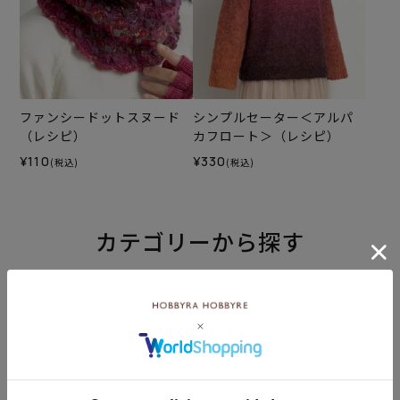
ファンシードットスヌード
シンプルセーター＜アルパ
（レシピ）
カフロート＞（レシピ）
¥110
¥330
(税込)
(税込)
カテゴリーから探す
生地
キット