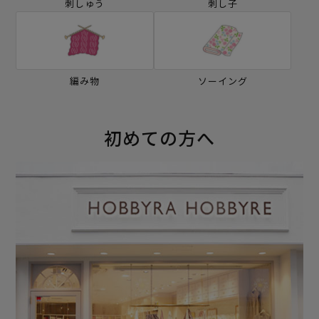
刺しゅう
刺し子
編み物
ソーイング
初めての方へ