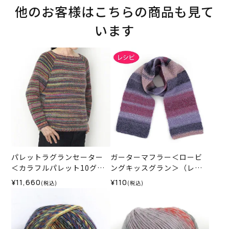
他のお客様はこちらの商品も見て
います
パレットラグランセーター
ガーターマフラー＜ロービ
＜カラフルパレット10グラ
ングキッスグラン＞（レシ
ン01R＞（編み物 材料セッ
ピ）
¥11,660
¥110
(税込)
(税込)
ト）