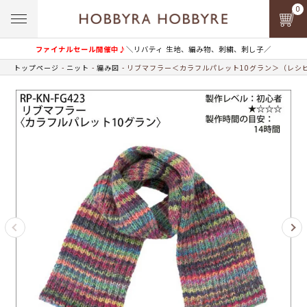
0
ファイナルセール開催中♪
＼リバティ 生地、編み物、刺繍、刺し子／
トップページ
ニット
編み図
リブマフラー＜カラフルパレット10グラン＞（レシ