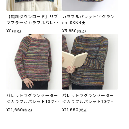
【無料ダウンロード】リブ
カラフルパレット10グラン
マフラー＜カラフルパレッ
col.08BR★
ト10グラン＞（レシピ）
¥0
¥3,850
(税込)
(税込)
パレットラグランセーター
パレットラグランセーター
＜カラフルパレット10グラ
＜カラフルパレット10グラ
ン01R＞（編み物 材料セッ
ン08BR＞（編み物 材料セ
¥11,660
¥11,660
(税込)
(税込)
ト）
ット）