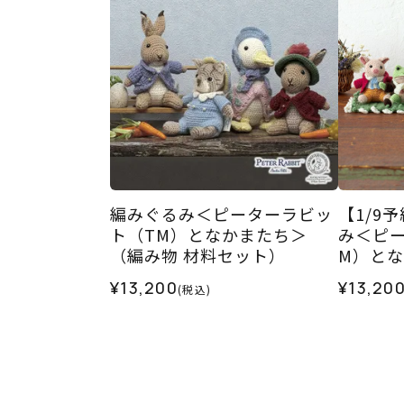
編みぐるみ＜ピーターラビッ
【1/9
ト（TM）となかまたち＞
み＜ピ
（編み物 材料セット）
M）と
材料セ
¥13,200
¥13,20
(税込)