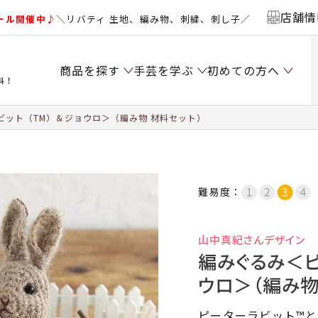
店舗情
ール開催中♪
＼リバティ 生地、編み物、刺繍、刺し子／
商品を探す
手芸を学ぶ
初めての方へ
料！
ット（TM）＆ジョウロ＞（編み物 材料セット）
難易度：
山中真紀さんデザイン
編みぐるみ＜ピ
ウロ＞（編み物
ピーターラビット™