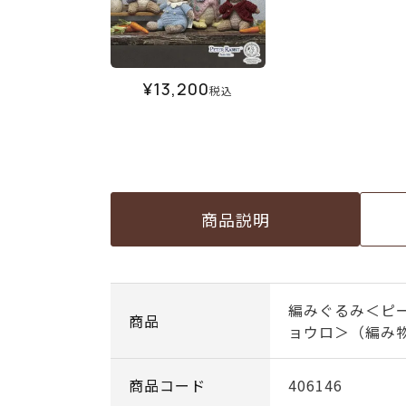
¥
13,200
税込
商品説明
編みぐるみ＜ピ
商品
ョウロ＞（編み物
商品コード
406146