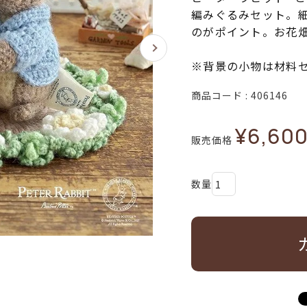
編みぐるみセット。
のがポイント。お花
※背景の小物は材料
商品コード
406146
¥
6,60
販売価格