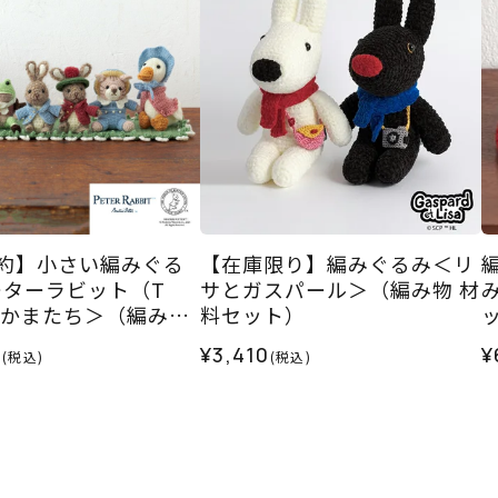
予約】小さい編みぐる
【在庫限り】編みぐるみ＜リ
ーターラビット（T
サとガスパール＞（編み物 材
なかまたち＞（編み物
料セット）
ット）
0
¥3,410
¥
(税込)
(税込)