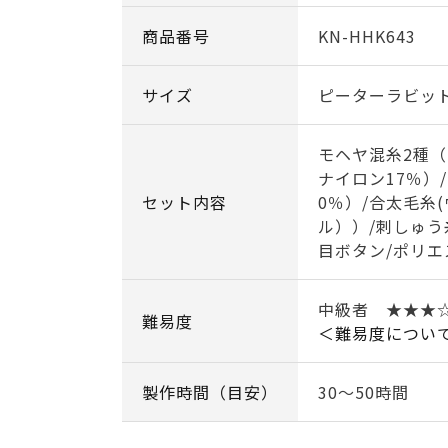
商品番号
KN-HHK643
サイズ
ピーターラビット
モヘヤ混糸2種（
ナイロン17％）
セット内容
0％）/合太毛糸
ル））/刺しゅう糸
目ボタン/ポリエ
中級者 ★★★
難易度
＜難易度につい
製作時間（目安）
30～50時間