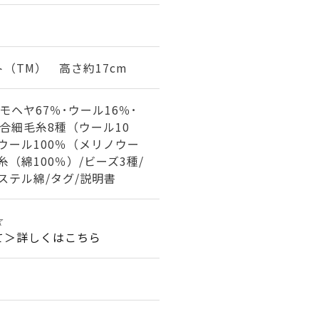
（TM） 高さ約17cm
モヘヤ67％･ウール16％･
/合細毛糸8種（ウール10
(ウール100％（メリノウー
（綿100％）/ビーズ3種/
ステル綿/タグ/説明書
☆
て＞詳しくはこちら