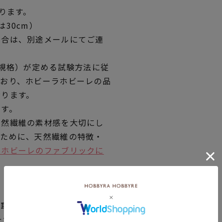
ります。
30cm）
場合は、別途メールにてご連
業規格）が定める試験方法に従
ており、ホビーラホビーレの品
おります。
です。
天然繊維の素材感を大切にし
くために、天然繊維の特徴・
ラホビーレのファブリックに
品取り寄せの表示です。
ただく場合がございますので