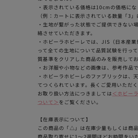
・表示されている価格は10cmの価格にな
（例：カートに表示されている数量「3」は
・生地が繋がった状態でご提供できない
絡させていただきます。
・ホビーラホビーレでは、JIS（日本産
って全ての生地について品質試験を行っ
質基準をクリアした商品のみを販売して
・お洋服や小物などの画像は、参考作品
・ホビーラホビーレのファブリックは、
てつくられています。長くご愛用いただ
お取り扱い方法につきましては
＜ホビー
ついて＞
をご覧ください。
【在庫表示について】
この商品の「△」は在庫少量もしくは商
商品取り寄せに1～2週間ほどお時間をい