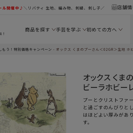
店舗情
ール開催中♪
＼リバティ 生地、編み物、刺繍、刺し子／
商品を探す
手芸を学ぶ
初めての方へ
料！
しもう！特別価格キャンペーン
オックス くまのプーさん＜02GR＞生地 
オックス くま
ビーラホビー
プーとクリストファー
と過ごすのんびりと
はほどよい厚みがあ
す。