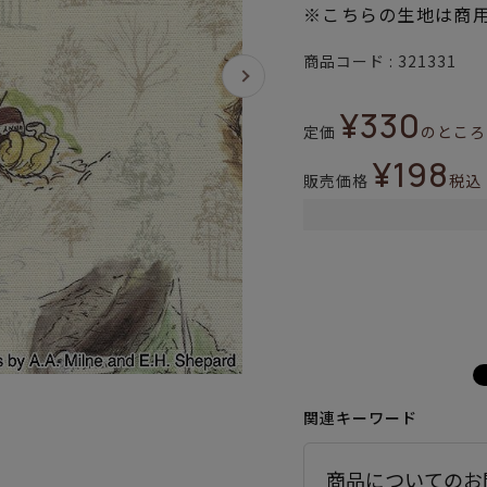
※こちらの生地は商
商品コード
321331
¥
330
定価
のところ
¥
198
販売価格
税込
関連キーワード
商品についてのお