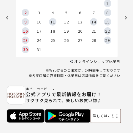
5
1
2
2
3
4
5
6
7
8
9
9
10
11
12
13
14
15
6
16
17
18
19
20
21
22
23
24
25
26
27
28
29
30
31
オンラインショップ休業日
※Webからのご注文は、24時間承っております
※各実店舗の営業時間・休業日は
店舗情報
をご覧ください
ホビーラホビーレ
公式アプリで最新情報をお届け！
サクサク見られて、楽しいお買い物♪
詳しくはこちら