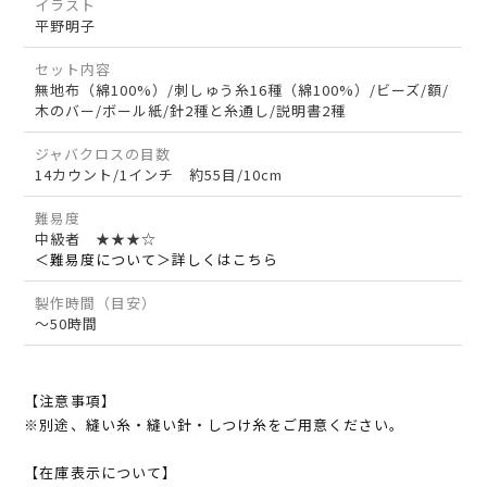
イラスト
平野明子
セット内容
無地布（綿100%）/刺しゅう糸16種（綿100%）/ビーズ/額/
木のバー/ボール紙/針2種と糸通し/説明書2種
ジャバクロスの目数
14カウント/1インチ 約55目/10cm
難易度
中級者 ★★★☆
＜難易度について＞詳しくはこちら
製作時間（目安）
～50時間
【注意事項】
※別途、縫い糸・縫い針・しつけ糸をご用意ください。
【在庫表示について】