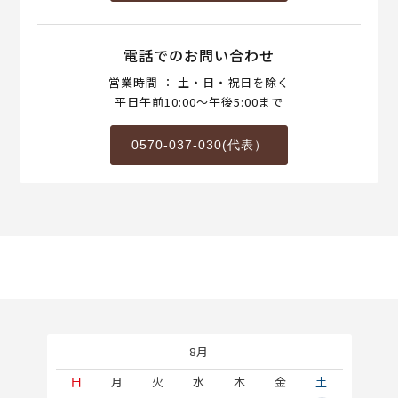
電話でのお問い合わせ
営業時間 ： 土・日・祝日を除く
平日午前10:00～午後5:00まで
0570-037-030(代表）
8月
土
日
月
火
水
木
金
土