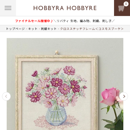
0
ファイナルセール開催中♪
＼リバティ 生地、編み物、刺繍、刺し子／
トップページ
キット
刺繍キット
クロスステッチフレーム＜コスモスブーケ＞