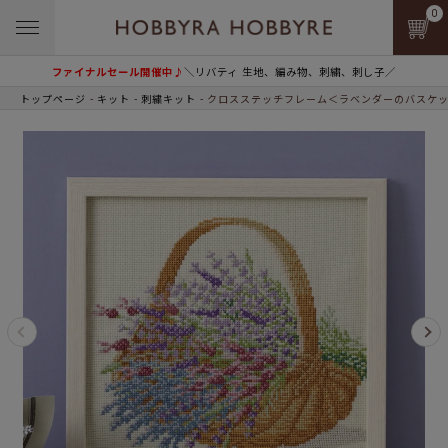
0
ファイナルセール開催中♪
＼リバティ 生地、編み物、刺繍、刺し子／
トップページ
キット
刺繍キット
クロスステッチフレーム＜ラベンダーのバスケ