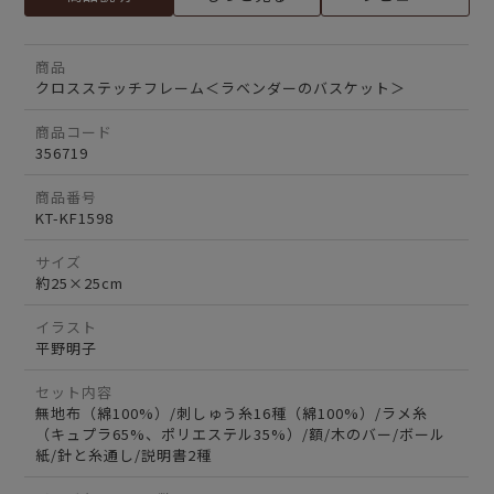
商品
クロスステッチフレーム＜ラベンダーのバスケット＞
商品コード
356719
商品番号
KT-KF1598
サイズ
約25×25cm
イラスト
平野明子
セット内容
無地布（綿100%）/刺しゅう糸16種（綿100%）/ラメ糸
（キュプラ65%、ポリエステル35%）/額/木のバー/ボール
紙/針と糸通し/説明書2種