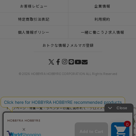
お客様レビュー
企業情報
特定商取引法表記
利用規約
個人情報ポリシー
一緒に働こう♪求人情報
おトクな情報♪メルマガ登録
© 2026 HOBBYRA HOBBYRE CORPORATION ALL Rights Reserved
トップページ
登録
クロスステッチフレーム＜ラベンダーのバスケット＞
トップページ
特集一覧
ラベンダーの風に誘われて
クロスステッチフレーム＜ラベ
トップページ
キット
新商品 キット一覧
クロスステッチフレーム＜ラベンダーの
リリヤン
トップページ
キット
クロスステッチ
クロスステッチフレーム＜ラベンダーのバ
フェア
トップページ
キット
フレーム
クロスステッチフレーム＜ラベンダーのバスケッ
トップページ
インテリア・飾り
クロスステッチフレーム＜ラベンダーのバスケッ