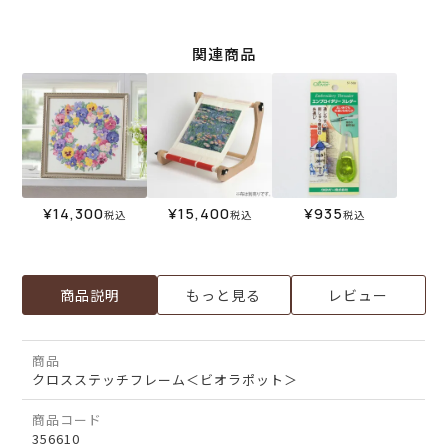
関連商品
¥
14,300
¥
15,400
¥
935
税込
税込
税込
商品説明
もっと見る
レビュー
商品
クロスステッチフレーム＜ビオラポット＞
商品コード
356610