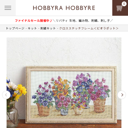
0
ファイナルセール開催中♪
＼リバティ 生地、編み物、刺繍、刺し子／
トップページ
キット
刺繍キット
クロスステッチフレーム＜ビオラポット＞