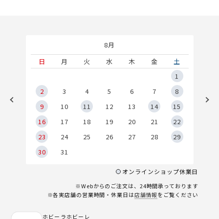
8月
土
日
月
火
水
木
金
土
5
1
2
2
3
4
5
6
7
8
9
9
10
11
12
13
14
15
6
16
17
18
19
20
21
22
23
24
25
26
27
28
29
30
31
オンラインショップ休業日
※Webからのご注文は、24時間承っております
※各実店舗の営業時間・休業日は
店舗情報
をご覧ください
ホビーラホビーレ