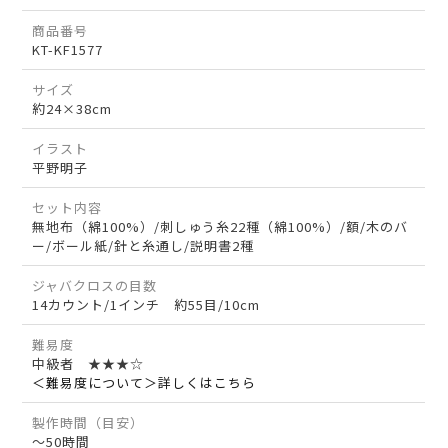
商品番号
KT-KF1577
サイズ
約24×38cm
イラスト
平野明子
セット内容
無地布（綿100%）/刺しゅう糸22種（綿100%）/額/木のバ
ー/ボール紙/針と糸通し/説明書2種
ジャバクロスの目数
14カウント/1インチ 約55目/10cm
難易度
中級者 ★★★☆
＜難易度について＞詳しくはこちら
製作時間（目安）
～50時間