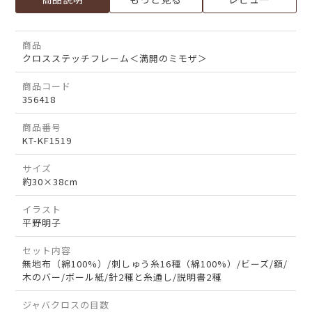
商品
クロスステッチフレーム＜満開のミモザ＞
商品コード
356418
商品番号
KT-KF1519
サイズ
約30×38cm
イラスト
平野明子
セット内容
無地布（綿100%）/刺しゅう糸16種（綿100%）/ビーズ/額/
木のバー/ボール紙/針2種と糸通し/説明書2種
ジャバクロスの目数