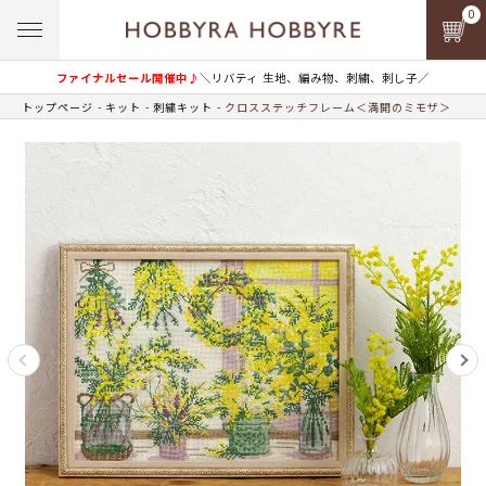
0
ファイナルセール開催中♪
＼リバティ 生地、編み物、刺繍、刺し子／
トップページ
キット
刺繍キット
クロスステッチフレーム＜満開のミモザ＞