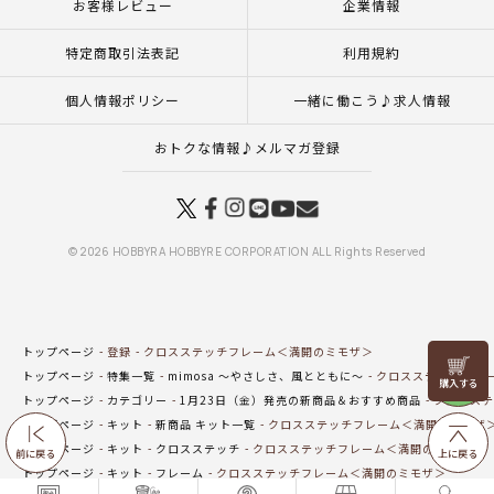
お客様レビュー
企業情報
特定商取引法表記
利用規約
個人情報ポリシー
一緒に働こう♪求人情報
おトクな情報♪メルマガ登録
© 2026 HOBBYRA HOBBYRE CORPORATION ALL Rights Reserved
トップページ
登録
クロスステッチフレーム＜満開のミモザ＞
リリヤン
トップページ
特集一覧
mimosa ～やさしさ、風とともに～
クロスステッチフレ
フェア
トップページ
カテゴリー
1月23日（金）発売の新商品＆おすすめ商品
クロスステ
トップページ
キット
新商品 キット一覧
クロスステッチフレーム＜満開のミモザ
トップページ
キット
クロスステッチ
クロスステッチフレーム＜満開のミモザ＞
前に戻る
上に戻る
トップページ
キット
フレーム
クロスステッチフレーム＜満開のミモザ＞