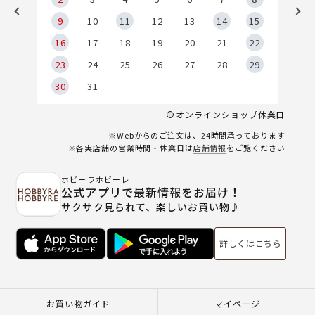
9
9
10
11
12
13
14
15
6
16
17
18
19
20
21
22
23
24
25
26
27
28
29
30
31
オンラインショップ休業日
※Webからのご注文は、24時間承っております
※各実店舗の営業時間・休業日は
店舗情報
をご覧ください
ホビーラホビーレ
公式アプリで最新情報をお届け！
サクサク見られて、楽しいお買い物♪
詳しくはこちら
お買い物ガイド
マイページ