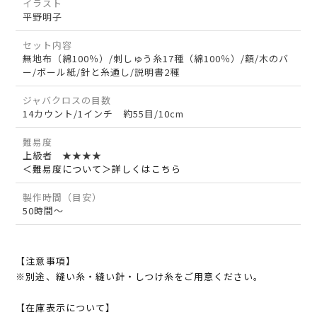
イラスト
平野明子
セット内容
無地布（綿100％）/刺しゅう糸17種（綿100％）/額/木のバ
ー/ボール紙/針と糸通し/説明書2種
ジャバクロスの目数
14カウント/1インチ 約55目/10cm
難易度
上級者 ★★★★
＜難易度について＞詳しくはこちら
製作時間（目安）
50時間～
【注意事項】
※別途、縫い糸・縫い針・しつけ糸をご用意ください。
【在庫表示について】