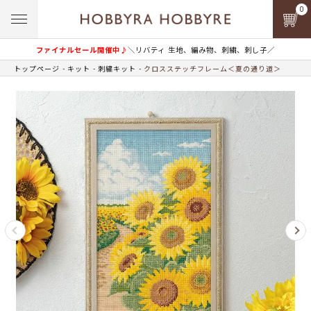
0
ファイナルセール開催中♪
＼リバティ 生地、編み物、刺繍、刺し子／
トップページ
キット
刺繍キット
クロスステッチフレーム＜夏の通り道＞