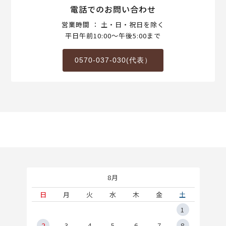
電話でのお問い合わせ
営業時間 ： 土・日・祝日を除く
平日午前10:00～午後5:00まで
0570-037-030(代表）
8月
土
日
月
火
水
木
金
土
5
1
2
2
3
4
5
6
7
8