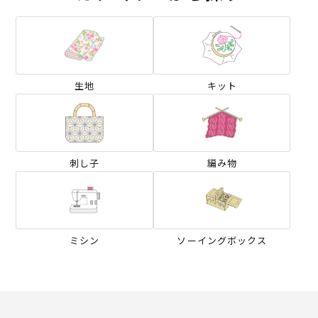
生地
キット
刺し子
編み物
ミシン
ソーイングボックス