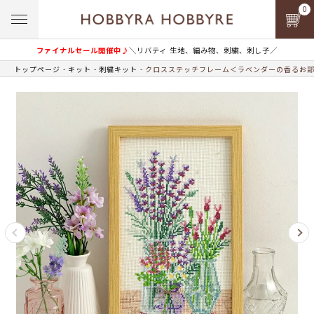
0
ファイナルセール開催中♪
＼リバティ 生地、編み物、刺繍、刺し子／
トップページ
キット
刺繍キット
クロスステッチフレーム＜ラベンダーの香るお