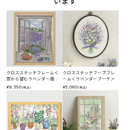
います
クロスステッチフレーム＜
クロスステッチフープフレ
窓から望むラベンダー畑の
ーム＜ラベンダーブーケ＞
風景＞
¥9,350
¥5,060
(税込)
(税込)