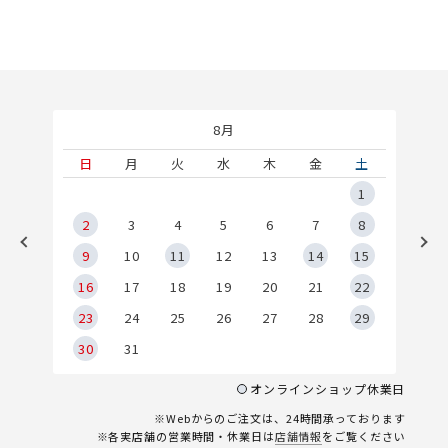
8月
土
日
月
火
水
木
金
土
5
1
2
2
3
4
5
6
7
8
9
9
10
11
12
13
14
15
6
16
17
18
19
20
21
22
23
24
25
26
27
28
29
30
31
オンラインショップ休業日
※Webからのご注文は、24時間承っております
※各実店舗の営業時間・休業日は
店舗情報
をご覧ください