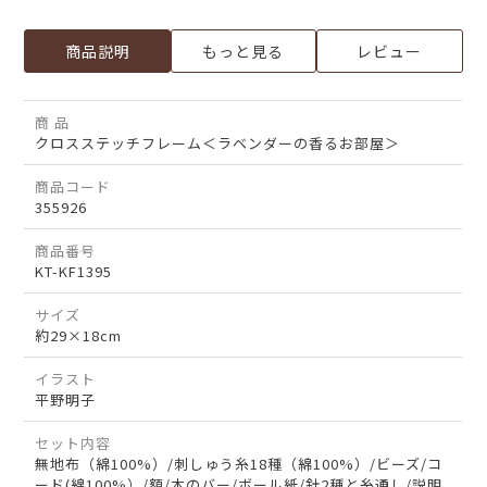
商品説明
もっと見る
レビュー
商 品
クロスステッチフレーム＜ラベンダーの香るお部屋＞
商品コード
355926
商品番号
KT-KF1395
サイズ
約29×18cm
イラスト
平野明子
セット内容
無地布（綿100%）/刺しゅう糸18種（綿100%）/ビーズ/コ
ード(綿100%）/額/木のバー/ボール紙/針2種と糸通し/説明