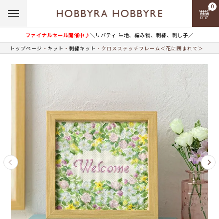
0
ファイナルセール開催中♪
＼リバティ 生地、編み物、刺繍、刺し子／
トップページ
キット
刺繍キット
クロスステッチフレーム＜花に囲まれて＞