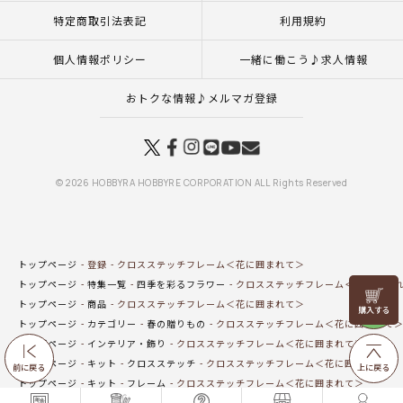
特定商取引法表記
利用規約
個人情報ポリシー
一緒に働こう♪求人情報
おトクな情報♪メルマガ登録
© 2026 HOBBYRA HOBBYRE CORPORATION ALL Rights Reserved
トップページ
登録
クロスステッチフレーム＜花に囲まれて＞
トップページ
特集一覧
四季を彩るフラワー
クロスステッチフレーム＜花に囲ま
リリヤン
トップページ
商品
クロスステッチフレーム＜花に囲まれて＞
フェア
トップページ
カテゴリー
春の贈りもの
クロスステッチフレーム＜花に囲まれて
トップページ
インテリア・飾り
クロスステッチフレーム＜花に囲まれて＞
トップページ
キット
クロスステッチ
クロスステッチフレーム＜花に囲まれて＞
前に戻る
上に戻る
トップページ
キット
フレーム
クロスステッチフレーム＜花に囲まれて＞
トップページ
カテゴリー
薔薇の香りに誘われて
クロスステッチフレーム＜花に