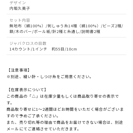
デザイン
内堀久美子
セット内容
無地布（綿100%）/刺しゅう糸14種（綿100%）/ビーズ2種/
額/木のバー/ボール紙/針2種と糸通し/説明書2種
ジャバクロスの目数
14カウント/1インチ 約55目/10cm
【注意事項】
※別途、縫い針・しつけ糸をご用意ください。
【在庫表示について】
この商品の「△」は在庫少量もしくは商品取り寄せの表示で
す。
商品取り寄せに1～2週間ほどお時間をいただく場合がございま
すので予めご了承ください。
また、売り切れ等の理由で商品をお届けできない場合は、別途
メールにてご連絡させていただきます。