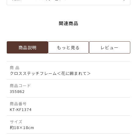
関連商品
商品説明
もっと見る
レビュー
商 品
クロスステッチフレーム＜花に囲まれて＞
商品コード
355862
商品番号
KT-KF1374
サイズ
約18×18cm