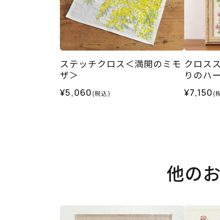
ステッチクロス＜満開のミモ
クロス
ザ＞
りのハ
¥5,060
¥7,150
(税込)
(
他の