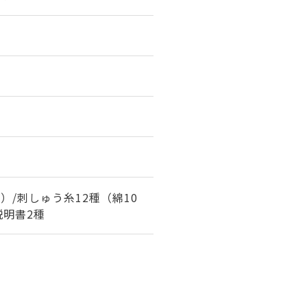
）/刺しゅう糸12種（綿10
説明書2種