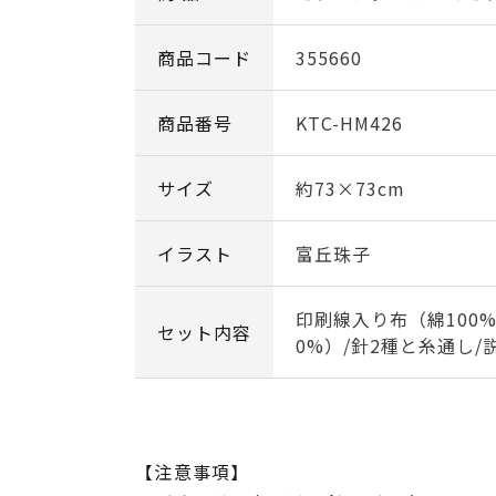
商品コード
355660
商品番号
KTC-HM426
サイズ
約73×73cm
イラスト
富丘珠子
印刷線入り布（綿100%
セット内容
0%）/針2種と糸通し/
【注意事項】