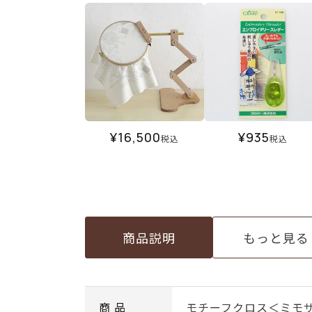
¥
16,500
¥
935
税込
税込
商品説明
もっと見る
商 品
モチーフクロス＜ミモ