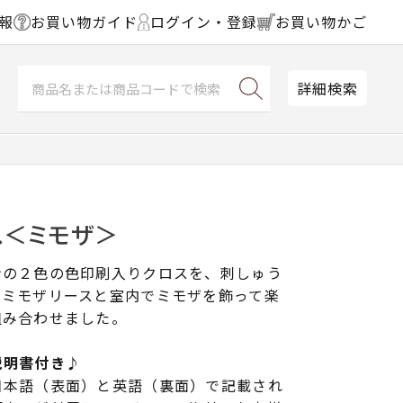
報
お買い物ガイド
ログイン・登録
お買い物かご
詳細検索
ス＜ミモザ＞
ンの２色の色印刷入りクロスを、刺しゅう
のミモザリースと室内でミモザを飾って楽
組み合わせました。
説明書付き♪
日本語（表面）と英語（裏面）で記載され