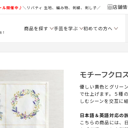
店舗情
ール開催中♪
＼リバティ 生地、編み物、刺繍、刺し子／
商品を探す
手芸を学ぶ
初めての方へ
料！
モチーフクロ
優しい黄色とグリー
で仕上げます。５種
しむシーンを交互に
日本語＆英語対応の
こちらの商品には、